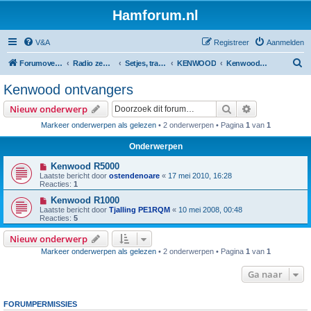
Hamforum.nl
V&A
Registreer
Aanmelden
Z
Forumoverzicht
Radio zendamateur, luisteramateur en elektronica zelfbouw
Setjes, transceivers, portofoons, ontvangers, mods, tips, etc
KENWOOD
Kenwood ontvangers
o
Kenwood ontvangers
e
Zoek
Uitgebreid z
Nieuw onderwerp
k
Markeer onderwerpen als gelezen
• 2 onderwerpen • Pagina
1
van
1
Onderwerpen
Kenwood R5000
Laatste bericht door
ostendenoare
«
17 mei 2010, 16:28
Reacties:
1
Kenwood R1000
Laatste bericht door
Tjalling PE1RQM
«
10 mei 2008, 00:48
Reacties:
5
Nieuw onderwerp
Markeer onderwerpen als gelezen
• 2 onderwerpen • Pagina
1
van
1
Ga naar
FORUMPERMISSIES