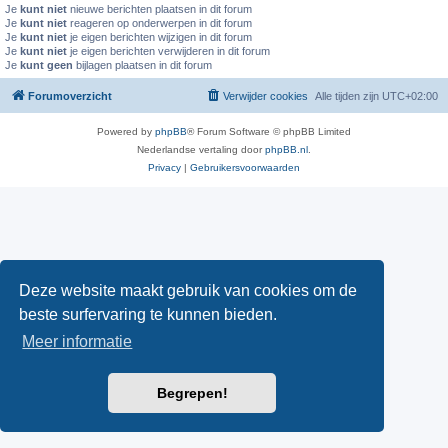
Je
kunt niet
nieuwe berichten plaatsen in dit forum
Je
kunt niet
reageren op onderwerpen in dit forum
Je
kunt niet
je eigen berichten wijzigen in dit forum
Je
kunt niet
je eigen berichten verwijderen in dit forum
Je
kunt geen
bijlagen plaatsen in dit forum
Forumoverzicht
Verwijder cookies
Alle tijden zijn
UTC+02:00
Powered by
phpBB
® Forum Software © phpBB Limited
Nederlandse vertaling door
phpBB.nl
.
Privacy
|
Gebruikersvoorwaarden
Deze website maakt gebruik van cookies om de
beste surfervaring te kunnen bieden.
Meer informatie
Begrepen!