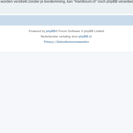
al worden verstrekt zónder je toestemming, kan “Hamforum.nl” nóch phpBB verant
Powered by
phpBB
® Forum Software © phpBB Limited
Nederlandse vertaling door
phpBB.nl
.
Privacy
|
Gebruikersvoorwaarden