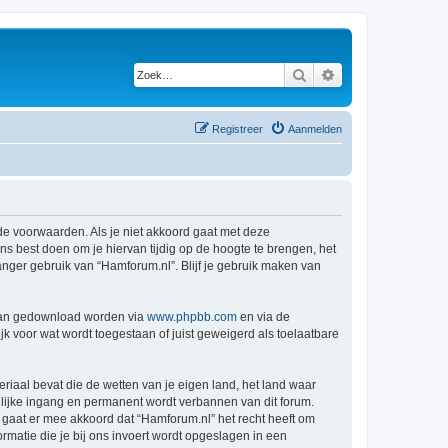
Zoek
Uitgebreid zoeken
Registreer
Aanmelden
de voorwaarden. Als je niet akkoord gaat met deze
 best doen om je hiervan tijdig op de hoogte te brengen, het
anger gebruik van “Hamforum.nl”. Blijf je gebruik maken van
 kan gedownload worden via
www.phpbb.com
en via de
k voor wat wordt toegestaan of juist geweigerd als toelaatbare
eriaal bevat die de wetten van je eigen land, het land waar
llijke ingang en permanent wordt verbannen van dit forum.
gaat er mee akkoord dat “Hamforum.nl” het recht heeft om
formatie die je bij ons invoert wordt opgeslagen in een