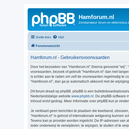
Hamforum.nl
Zendamateur forum en elektronica 
Snelle links
V&A
Forumoverzicht
Hamforum.nl - Gebruikersvoorwaarden
Door het bezoeken van “Hamforum.nl” (hierna genoemd “wij”, “o
voorwaarden, bezoek of gebruik “Hamforum.nl” dan niet langer.
is echter aan te raden om zelf de voorwaarden regelmatig te co
“Hamforum.nl”, dan ga je automatisch akkoord met de wijzigin
Dit forum draait op phpBB. phpBB is een bulletinboardoplossing
Nederlandstalige website
www.phpbb.nl
. De phpBB-software ma
inhoud en/of gedrag. Meer informatie over phpBB kun je vinde
Je verklaart geen berichten te plaatsen die kwetsend, obsceen, 
“Hamforum.nl” is gehost of internationale wetgeving kunnen sc
Tevens kan je provider worden ingelicht. De IP-adressen van 
ieder onderwerp te verwijderen, te wijzigen, te sluiten of te ve