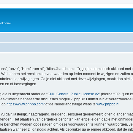
zelfbouw
ns”, “onze”, “Hamforum.nl”, “https://hamforum.nl”), ga je automatisch akkoord met 
 We hebben het recht om de voorwaarden op ieder moment te wijzigen en zullen ons
ntroleren op wijzigingen. Ga je niet akkoord met deze wijzigingen, maak dan niet l
gen en of toevoegingen.
 die is uitgebracht onder de “
GNU General Public License v2
” (hierna “GPL”) en
akt internetgebaseerde discussies mogelijk. phpBB Limited is niet verantwoordelij
n op
https://www.phpbb.com/
of de Nederlandstalige website
www.phpbb.nl
.
vulgair, lasterlijk, haatdragend, dreigend, seksueel georiënteerd of enig ander mat
henden. Het plaatsen van dergelijke berichten kan ertoe leiden dat je met onmidde
alle berichten worden opgeslagen om deze voorwaarden te kunnen waarborgen. Je 
rplaatsen wanneer zij dit nodig achten. Als gebruiker ga je ermee akkoord, dat de in