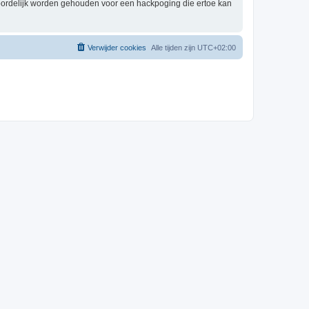
woordelijk worden gehouden voor een hackpoging die ertoe kan
Verwijder cookies
Alle tijden zijn
UTC+02:00