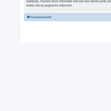
database. Hoewel deze informatie niet aan een derde partij z
leiden dat de gegevens vrijkomen.
Forumoverzicht