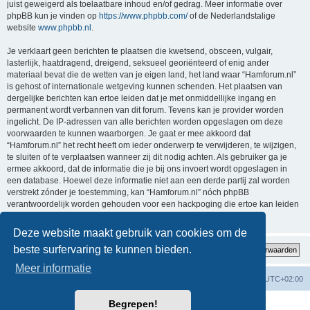
juist geweigerd als toelaatbare inhoud en/of gedrag. Meer informatie over
phpBB kun je vinden op
https://www.phpbb.com/
of de Nederlandstalige
website
www.phpbb.nl
.
Je verklaart geen berichten te plaatsen die kwetsend, obsceen, vulgair,
lasterlijk, haatdragend, dreigend, seksueel georiënteerd of enig ander
materiaal bevat die de wetten van je eigen land, het land waar “Hamforum.nl”
is gehost of internationale wetgeving kunnen schenden. Het plaatsen van
dergelijke berichten kan ertoe leiden dat je met onmiddellijke ingang en
permanent wordt verbannen van dit forum. Tevens kan je provider worden
ingelicht. De IP-adressen van alle berichten worden opgeslagen om deze
voorwaarden te kunnen waarborgen. Je gaat er mee akkoord dat
“Hamforum.nl” het recht heeft om ieder onderwerp te verwijderen, te wijzigen,
te sluiten of te verplaatsen wanneer zij dit nodig achten. Als gebruiker ga je
ermee akkoord, dat de informatie die je bij ons invoert wordt opgeslagen in
een database. Hoewel deze informatie niet aan een derde partij zal worden
verstrekt zónder je toestemming, kan “Hamforum.nl” nóch phpBB
verantwoordelijk worden gehouden voor een hackpoging die ertoe kan leiden
dat de gegevens vrijkomen.
Deze website maakt gebruik van cookies om de
beste surfervaring te kunnen bieden.
Meer informatie
Forumoverzicht
Verwijder cookies
Alle tijden zijn
UTC+02:00
Begrepen!
Powered by
phpBB
® Forum Software © phpBB Limited