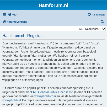
Hamforum.nl
V&A
Aanmelden
Z
Forumoverzicht
o
Taal:
e
Hamforum.nl - Registratie
k
Door het bezoeken van “Hamforum.nl” (hierna genoemd “wij”, “ons”, “onze”,
“Hamforum.nl”, “https://hamforum.nl”), ga je automatisch akkoord met de
voorwaarden. Als je niet akkoord gaat met deze voorwaarden, bezoek of
gebruik “Hamforum.nl” dan niet langer. We hebben het recht om de
voorwaarden op ieder moment te wijzigen en zullen ons best doen om je
hiervan tijdig op de hoogte te brengen, het is echter aan te raden om zelf de
voorwaarden regelmatig te controleren op wijzigingen. Ga je niet akkoord met
deze wijzigingen, maak dan niet langer gebruik van “Hamforum.nl”. Blijf je
gebruik maken van “Hamforum.nl”, dan ga je automatisch akkoord met de
wijzigingen en of toevoegingen.
Dit forum draait op phpBB. phpBB is een bulletinboardoplossing die is
uitgebracht onder de “
GNU General Public License v2
” (hierna “GPL”) en kan
gedownload worden via
www.phpbb.com
en via de Nederlandstalige website
www.phpbb.nl
. De phpBB-software maakt internetgebaseerde discussies
mogelijk. phpBB Limited is niet verantwoordelijk voor wat wordt toegestaan of