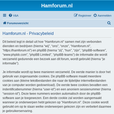
Hamforum.nl
V&A
Registreer
Aanmelden
Z
Forumoverzicht
o
Hamforum.nl - Privacybeleid
e
k
Dit beleid legt in detail uit hoe “Hamforum.nl” samen met zijn verbonden
diensten en bedrijven (hierna “wij”, “ons”, “onze”, “Hamforum.nl”,
“https://hamforum.nl”) en phpBB (hierna “zij”, “hun”, “zijn”, “phpBB-software”,
“www.phpbb.com”, “phpBB Limited”, “phpBB-teams”) de informatie die wordt
verzameld gedurende een bezoek aan dit forum, wordt gebruikt (hierna “je
informatie”).
Je informatie wordt op twee manieren verzameld. De eerste manier is door het
gebruik van zogenaamde cookies. De phpBB-software maakt meerdere
cookies aan (kleine tekstbestanden die naar de tijdelijke internetbestanden
van je computer worden gedownload). De eerste twee cookies bevatten een
indentificatienummer (hierna “user-id”) en een anoniem sessienummer (hierna
“session-id”). Deze twee nummers worden automatisch door de phpBB-
software aan je toegewezen. Een derde cookie zal worden aangemaakt
wanneer je onderwerpen hebt gelezen op “Hamforum.nl”. Deze cookie wordt
gebruikt om op te slaan welke onderwerpen gelezen zijn en verbetert daarmee
je gebruikerservaring.