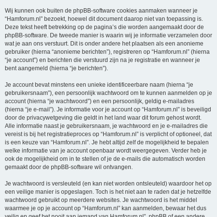
Wij kunnen ook buiten de phpBB-software cookies aanmaken wanneer je
“Hamforum.nl” bezoekt, hoewel dit document daarop niet van toepassing is.
Deze tekst heeft betrekking op de pagina’s die worden aangemaakt door de
phpBB-software. De tweede manier is waarin wij je informatie verzamelen door
wat je aan ons verstuurt. Dit is onder andere het plaatsen als een anonieme
gebruiker (hierna “anonieme berichten”), registreren op “Hamforum.nl” (hierna
“je account”) en berichten die verstuurd zijn na je registratie en wanneer je
bent aangemeld (hierna “je berichten”).
Je account bevat minstens een unieke identificeerbare naam (hierna “je
gebruikersnaam”), een persoonlijk wachtwoord om te kunnen aanmelden op je
account (hierna “je wachtwoord”) en een persoonlijk, geldig e-mailadres
(hierna “je e-mail”). Je informatie voor je account op “Hamforum.nl” is beveiligd
door de privacywetgeving die geldt in het land waar dit forum gehost wordt.
Alle informatie naast je gebruikersnaam, je wachtwoord en je e-mailadres die
vereist is bij het registratieproces op “Hamforum.nl” is verplicht of optioneel, dat
is een keuze van “Hamforum.nl”. Je hebt altijd zelf de mogelijkheid te bepalen
welke informatie van je account openbaar wordt weergegeven. Verder heb je
ook de mogelijkheid om in te stellen of je de e-mails die automatisch worden
gemaakt door de phpBB-software wil ontvangen.
Je wachtwoord is versleuteld (en kan niet worden ontsleuteld) waardoor het op
een veilige manier is opgeslagen. Toch is het niet aan te raden dat je hetzelfde
wachtwoord gebruikt op meerdere websites. Je wachtwoord is het middel
waarmee je op je account op “Hamforum.nl” kan aanmelden, bewaar het dus
veilig en geef het nooit aan iemand van Hamforum.nl”, phpBB of een andere