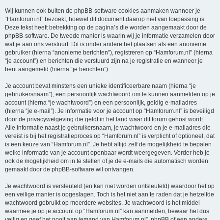
Wij kunnen ook buiten de phpBB-software cookies aanmaken wanneer je
“Hamforum.nl” bezoekt, hoewel dit document daarop niet van toepassing is.
Deze tekst heeft betrekking op de pagina’s die worden aangemaakt door de
phpBB-software. De tweede manier is waarin wij je informatie verzamelen door
wat je aan ons verstuurt. Dit is onder andere het plaatsen als een anonieme
gebruiker (hierna “anonieme berichten”), registreren op “Hamforum.nl” (hierna
“je account”) en berichten die verstuurd zijn na je registratie en wanneer je
bent aangemeld (hierna “je berichten”).
Je account bevat minstens een unieke identificeerbare naam (hierna “je
gebruikersnaam”), een persoonlijk wachtwoord om te kunnen aanmelden op je
account (hierna “je wachtwoord”) en een persoonlijk, geldig e-mailadres
(hierna “je e-mail”). Je informatie voor je account op “Hamforum.nl” is beveiligd
door de privacywetgeving die geldt in het land waar dit forum gehost wordt.
Alle informatie naast je gebruikersnaam, je wachtwoord en je e-mailadres die
vereist is bij het registratieproces op “Hamforum.nl” is verplicht of optioneel, dat
is een keuze van “Hamforum.nl”. Je hebt altijd zelf de mogelijkheid te bepalen
welke informatie van je account openbaar wordt weergegeven. Verder heb je
ook de mogelijkheid om in te stellen of je de e-mails die automatisch worden
gemaakt door de phpBB-software wil ontvangen.
Je wachtwoord is versleuteld (en kan niet worden ontsleuteld) waardoor het op
een veilige manier is opgeslagen. Toch is het niet aan te raden dat je hetzelfde
wachtwoord gebruikt op meerdere websites. Je wachtwoord is het middel
waarmee je op je account op “Hamforum.nl” kan aanmelden, bewaar het dus
veilig en geef het nooit aan iemand van Hamforum.nl”, phpBB of een andere