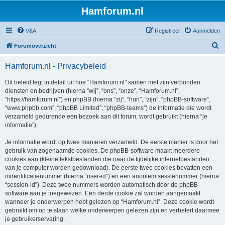
Hamforum.nl
V&A
Registreer
Aanmelden
Z
Forumoverzicht
o
Hamforum.nl - Privacybeleid
e
k
Dit beleid legt in detail uit hoe “Hamforum.nl” samen met zijn verbonden
diensten en bedrijven (hierna “wij”, “ons”, “onze”, “Hamforum.nl”,
“https://hamforum.nl”) en phpBB (hierna “zij”, “hun”, “zijn”, “phpBB-software”,
“www.phpbb.com”, “phpBB Limited”, “phpBB-teams”) de informatie die wordt
verzameld gedurende een bezoek aan dit forum, wordt gebruikt (hierna “je
informatie”).
Je informatie wordt op twee manieren verzameld. De eerste manier is door het
gebruik van zogenaamde cookies. De phpBB-software maakt meerdere
cookies aan (kleine tekstbestanden die naar de tijdelijke internetbestanden
van je computer worden gedownload). De eerste twee cookies bevatten een
indentificatienummer (hierna “user-id”) en een anoniem sessienummer (hierna
“session-id”). Deze twee nummers worden automatisch door de phpBB-
software aan je toegewezen. Een derde cookie zal worden aangemaakt
wanneer je onderwerpen hebt gelezen op “Hamforum.nl”. Deze cookie wordt
gebruikt om op te slaan welke onderwerpen gelezen zijn en verbetert daarmee
je gebruikerservaring.