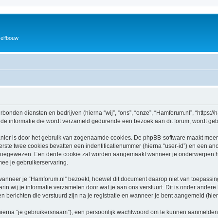
zelfbouw
rbonden diensten en bedrijven (hierna “wij”, “ons”, “onze”, “Hamforum.nl”, “https://h
e informatie die wordt verzameld gedurende een bezoek aan dit forum, wordt gebrui
nier is door het gebruik van zogenaamde cookies. De phpBB-software maakt meerde
ste twee cookies bevatten een indentificatienummer (hierna “user-id”) en een an
toegewezen. Een derde cookie zal worden aangemaakt wanneer je onderwerpen he
ee je gebruikerservaring.
neer je “Hamforum.nl” bezoekt, hoewel dit document daarop niet van toepassing i
n wij je informatie verzamelen door wat je aan ons verstuurt. Dit is onder ander
en berichten die verstuurd zijn na je registratie en wanneer je bent aangemeld (hier
hierna “je gebruikersnaam”), een persoonlijk wachtwoord om te kunnen aanmelden o