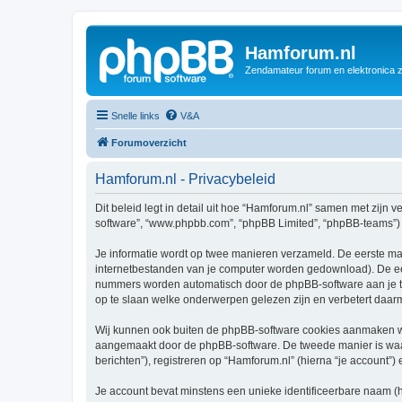
Hamforum.nl
Zendamateur forum en elektronica 
Snelle links
V&A
Forumoverzicht
Hamforum.nl - Privacybeleid
Dit beleid legt in detail uit hoe “Hamforum.nl” samen met zijn ve
software”, “www.phpbb.com”, “phpBB Limited”, “phpBB-teams”) d
Je informatie wordt op twee manieren verzameld. De eerste ma
internetbestanden van je computer worden gedownload). De eer
nummers worden automatisch door de phpBB-software aan je 
op te slaan welke onderwerpen gelezen zijn en verbetert daarm
Wij kunnen ook buiten de phpBB-software cookies aanmaken wan
aangemaakt door de phpBB-software. De tweede manier is waari
berichten”), registreren op “Hamforum.nl” (hierna “je account”) 
Je account bevat minstens een unieke identificeerbare naam (