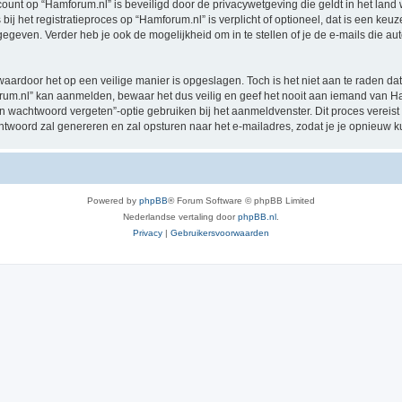
ccount op “Hamforum.nl” is beveiligd door de privacywetgeving die geldt in het land 
ij het registratieproces op “Hamforum.nl” is verplicht of optioneel, dat is een keuz
egeven. Verder heb je ook de mogelijkheid om in te stellen of je de e-mails die 
waardoor het op een veilige manier is opgeslagen. Toch is het niet aan te raden d
m.nl” kan aanmelden, bewaar het dus veilig en geef het nooit aan iemand van Ham
jn wachtwoord vergeten”-optie gebruiken bij het aanmeldvenster. Dit proces vereist
woord zal genereren en zal opsturen naar het e-mailadres, zodat je je opnieuw 
Powered by
phpBB
® Forum Software © phpBB Limited
Nederlandse vertaling door
phpBB.nl
.
Privacy
|
Gebruikersvoorwaarden