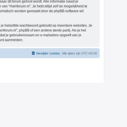
waar dit forum gehost wordt. Alle informatie naast je
e van “Hamforum.nl”. Je hebt altijd zelf de mogelijkheid te
automatisch worden gemaakt door de phpBB-software wil
at je hetzelfde wachtwoord gebruikt op meerdere websites. Je
forum.nl”, phpBB of een andere derde partij. Als je het
 dat je gebruikersnaam en e-mailadres opgeeft van je
kunt aanmelden.
Verwijder cookies
Alle tijden zijn
UTC+02:00