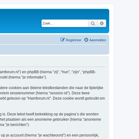
Zoek
Uitgebreid zoeken
Registreer
Aanmelden
amforum.nl”) en phpBB (hierna “zij”, “hun”, “zijn”, “phpBB-
kt (hierna “je informatie”).
re cookies aan (kleine tekstbestanden die naar de tijdelijke
oniem sessienummer (hierna “session-id”). Deze twee
bt gelezen op “Hamforum.nl”. Deze cookie wordt gebruikt om
s. Deze tekst heeft betrekking op de pagina’s die worden
e het plaatsen als een anonieme gebruiker (hierna “anonieme
na “je berichten”).
p je account (hierna “je wachtwoord”) en een persoonlijk,