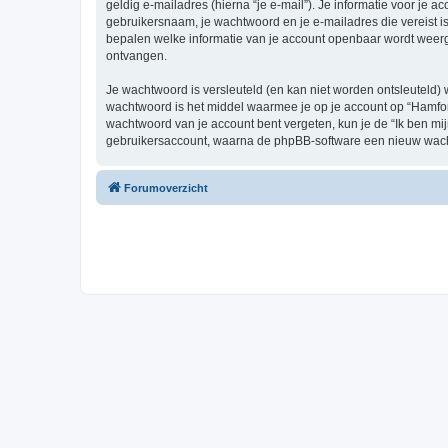
geldig e-mailadres (hierna “je e-mail”). Je informatie voor je a
gebruikersnaam, je wachtwoord en je e-mailadres die vereist is b
bepalen welke informatie van je account openbaar wordt weerg
ontvangen.
Je wachtwoord is versleuteld (en kan niet worden ontsleuteld) 
wachtwoord is het middel waarmee je op je account op “Hamforu
wachtwoord van je account bent vergeten, kun je de “Ik ben mi
gebruikersaccount, waarna de phpBB-software een nieuw wacht
Forumoverzicht