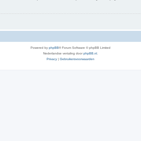
Powered by
phpBB
® Forum Software © phpBB Limited
Nederlandse vertaling door
phpBB.nl
.
Privacy
|
Gebruikersvoorwaarden