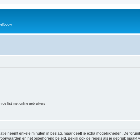
zelfbouw
 de lijst met online gebruikers
ratie neemt enkele minuten in beslag, maar geeft je extra mogelijkheden. De foru
voorwaarden en het bijbehorend beleid. Bekijk ook de regels als je gebruik maakt v