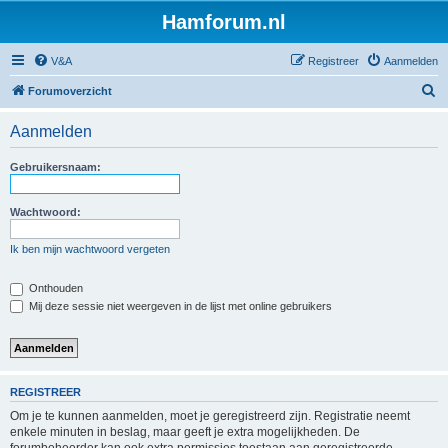
Hamforum.nl
V&A
Registreer
Aanmelden
Z
Forumoverzicht
o
Aanmelden
e
k
Gebruikersnaam:
Wachtwoord:
Ik ben mijn wachtwoord vergeten
Onthouden
Mij deze sessie niet weergeven in de lijst met online gebruikers
REGISTREER
Om je te kunnen aanmelden, moet je geregistreerd zijn. Registratie neemt
enkele minuten in beslag, maar geeft je extra mogelijkheden. De
forumbeheerder kan ook extra permissies toestaan aan geregistreerde