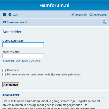
Hamforum.nl
V&A
Registreer
Aanmelden
Z
Forumoverzicht
o
Aanmelden
e
k
Gebruikersnaam:
Wachtwoord:
Ik ben mijn wachtwoord vergeten
Onthouden
Mij deze sessie niet weergeven in de lijst met online gebruikers
REGISTREER
Om je te kunnen aanmelden, moet je geregistreerd zijn. Registratie neemt
enkele minuten in beslag, maar geeft je extra mogelijkheden. De
forumbeheerder kan ook extra permissies toestaan aan geregistreerde