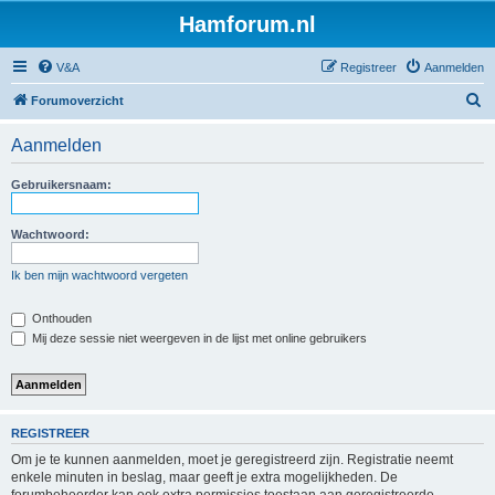
Hamforum.nl
V&A
Registreer
Aanmelden
Z
Forumoverzicht
o
Aanmelden
e
k
Gebruikersnaam:
Wachtwoord:
Ik ben mijn wachtwoord vergeten
Onthouden
Mij deze sessie niet weergeven in de lijst met online gebruikers
REGISTREER
Om je te kunnen aanmelden, moet je geregistreerd zijn. Registratie neemt
enkele minuten in beslag, maar geeft je extra mogelijkheden. De
forumbeheerder kan ook extra permissies toestaan aan geregistreerde