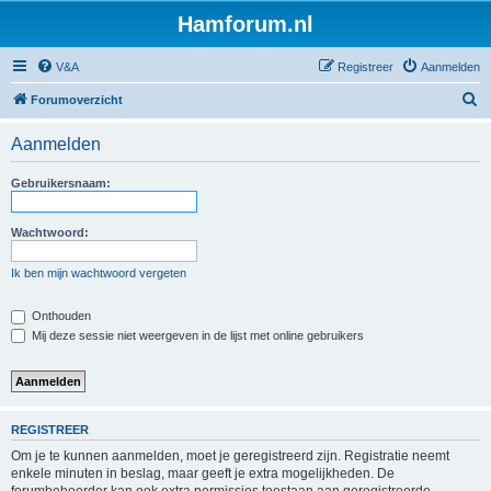
Hamforum.nl
V&A
Registreer
Aanmelden
Z
Forumoverzicht
o
Aanmelden
e
k
Gebruikersnaam:
Wachtwoord:
Ik ben mijn wachtwoord vergeten
Onthouden
Mij deze sessie niet weergeven in de lijst met online gebruikers
REGISTREER
Om je te kunnen aanmelden, moet je geregistreerd zijn. Registratie neemt
enkele minuten in beslag, maar geeft je extra mogelijkheden. De
forumbeheerder kan ook extra permissies toestaan aan geregistreerde