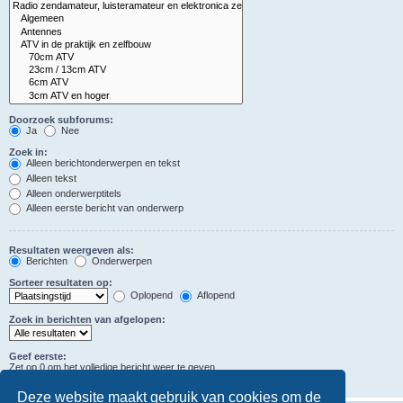
Doorzoek subforums:
Ja
Nee
Zoek in:
Alleen berichtonderwerpen en tekst
Alleen tekst
Alleen onderwerptitels
Alleen eerste bericht van onderwerp
Resultaten weergeven als:
Berichten
Onderwerpen
Sorteer resultaten op:
Oplopend
Aflopend
Zoek in berichten van afgelopen:
Geef eerste:
Zet op 0 om het volledige bericht weer te geven.
tekens in berichten
Deze website maakt gebruik van cookies om de