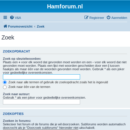
Hamforum.nl
V&A
Registreer
Aanmelden
Forumoverzicht
Zoek
Zoek
ZOEKOPDRACHT
Zoek op sleutelwoorden:
Plaats een
+
voor elk woord dat gevonden moet worden en een
-
voor elk woord dat niet
gevonden moet worden. Plaats een lijst met woorden gescheiden door een
|
tussen
haakjes als maar één van de woorden gevonden moet worden. Gebruik * als een joker
voor gedeeltelijke overeenkomsten.
Zoek naar alle termen of gebruik de zoekopdracht zoals het is ingevuld
Zoek naar één van de termen
Zoek naar auteur:
Gebruik * als een joker voor gedeeltelijke overeenkomsten.
ZOEKOPTIES
Zoeken in forums:
Selecteer het forum of de forums die je wil doorzoeken. Subforums worden automatisch
doorzocht als je “Doorzoek subforums“ hieronder niet uitschakelt.