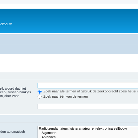
zelfbouw
elk woord dat niet
Zoek naar alle termen of gebruik de zoekopdracht zoals het is 
r een
|
tussen haakjes
n joker voor
Zoek naar één van de termen
orden automatisch