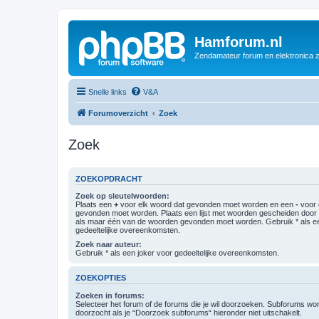
Hamforum.nl
Zendamateur forum en elektronica 
Snelle links
V&A
Forumoverzicht
Zoek
Zoek
ZOEKOPDRACHT
Zoek op sleutelwoorden:
Plaats een
+
voor elk woord dat gevonden moet worden en een
-
voor 
gevonden moet worden. Plaats een lijst met woorden gescheiden doo
als maar één van de woorden gevonden moet worden. Gebruik * als ee
gedeeltelijke overeenkomsten.
Zoek naar auteur:
Gebruik * als een joker voor gedeeltelijke overeenkomsten.
ZOEKOPTIES
Zoeken in forums:
Selecteer het forum of de forums die je wil doorzoeken. Subforums w
doorzocht als je “Doorzoek subforums“ hieronder niet uitschakelt.