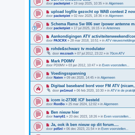
w
t
i
i
door
packetpiet
»
19 sep 2025, 10:35
» in
Algemeen
b
e
c
e
u
h
N
upload logfile gezocht op WAB contest 2 nov
r
w
t
i
i
door
packetpiet
»
02 nov 2025, 18:36
» in
Algemeen
b
e
c
e
u
h
N
Schema Rama Sw 006 swr /power antenne m
r
w
t
i
i
door
packetpiet
»
17 jul 2025, 16:15
» in
Antennes
b
e
c
e
u
h
N
Aankondigingen ATV activiteitenweekend/con
r
w
t
i
i
door
PA3CRX
»
28 mar 2018, 10:51
» in
ATV nieuwsmelding
b
e
c
e
u
h
N
rohde&schwarz tv modulator
r
w
t
i
i
door
mr.crash
»
07 jul 2012, 23:22
» in
70cm ATV
b
e
c
e
u
h
N
Mark PD0MV
r
w
t
i
i
door
PD0MV
»
03 jan 2012, 10:47
» in
Even voorstellen...
b
e
c
e
u
h
N
Voedingsspanning
r
w
t
i
i
door
Naten
»
09 okt 2020, 14:45
» in
Algemeen
b
e
c
e
u
h
N
Digitaal baseband bord voor FM ATV (nicam, 
r
w
t
i
i
door
pe1mud
»
06 feb 2020, 10:30
» in
ATV in de prakti
b
e
c
e
u
h
r
N
icom ic-2730E ICF besteld
w
t
i
i
b
door
RonBo
»
25 mar 2024, 12:02
» in
Algemeen
c
e
e
h
u
r
N
Ben nieuw hier
t
w
i
i
door
harry61
»
20 dec 2023, 18:26
» in
Even voorstellen...
b
c
e
e
h
u
N
Ja, ook ik ben nieuw op dit forum....
r
t
w
i
i
door
pd5nl
»
06 dec 2023, 21:54
» in
Even voorstellen...
b
e
c
e
u