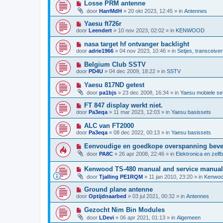
h
N
Losse PRM antenne
r
w
t
i
i
door
HarrMdH
»
20 okt 2023, 12:45
» in
Antennes
b
e
c
e
u
h
N
Yaesu ft726r
r
w
t
i
i
door
Leendert
»
10 nov 2023, 02:02
» in
KENWOOD
b
e
c
e
u
h
N
nasa target hf ontvanger backlight
r
w
t
i
i
door
adrie1966
»
04 nov 2023, 10:46
» in
Setjes, transceiver
b
e
c
e
u
h
N
Belgium Club SSTV
r
w
t
i
i
door
PD4U
»
04 dec 2009, 18:22
» in
SSTV
b
e
c
e
u
h
N
Yaesu 817ND getest
r
w
t
i
i
door
pa1bjs
»
23 dec 2008, 16:34
» in
Yaesu mobiele se
b
e
c
e
u
h
N
FT 847 display werkt niet.
r
w
t
i
i
door
Pa3eqa
»
11 mar 2023, 12:03
» in
Yaesu basissets
b
e
c
e
u
h
N
ALC van FT2000
r
w
t
i
i
door
Pa3eqa
»
08 dec 2022, 00:13
» in
Yaesu basissets
b
e
c
e
u
h
N
Eenvoudige en goedkope overspanning bevei
r
w
t
i
i
door
PA8C
»
26 apr 2008, 22:46
» in
Elektronica en zelf
b
e
c
e
u
h
r
N
Kenwood TS-480 manual and service manual
w
t
i
i
b
door
Tjalling PE1RQM
»
11 jan 2010, 23:20
» in
Kenwoo
c
e
e
h
u
r
N
Ground plane antenne
t
w
i
i
door
Optijdnaarbed
»
03 jul 2021, 00:32
» in
Antennes
b
c
e
e
h
u
N
Gezocht Nim Bin Modules
r
t
w
i
i
door
LDevi
»
06 apr 2021, 01:13
» in
Algemeen
b
e
c