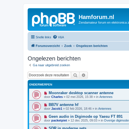
Hamforum.nl
Zendamateur forum en elektronica 
Snelle links
V&A
Forumoverzicht
Zoek
Ongelezen berichten
Ongelezen berichten
Ga naar uitgebreid zoeken
Zoek
Uitgebreid zoeken
ONDERWERPEN
N
Moonraker desktop scanner antenne
i
door
Charles
»
02 mei 2026, 15:38
» in
Antennes
e
u
N
BB7V antenne hf
w
i
door
Jacob1
»
02 feb 2026, 18:46
» in
Antennes
b
e
e
u
N
Geen audio in Digimode op Yaesu FT 891
r
w
i
i
door
packetpiet
»
12 dec 2025, 09:03
» in
Overige digimode
b
e
c
e
u
h
N
SDR in moderne sets
r