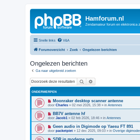
Hamforum.nl
Zendamateur forum en elektronica 
Snelle links
V&A
Forumoverzicht
Zoek
Ongelezen berichten
Ongelezen berichten
Ga naar uitgebreid zoeken
Zoek
Uitgebreid zoeken
ONDERWERPEN
N
Moonraker desktop scanner antenne
i
door
Charles
»
02 mei 2026, 15:38
» in
Antennes
e
u
N
BB7V antenne hf
w
i
door
Jacob1
»
02 feb 2026, 18:46
» in
Antennes
b
e
e
u
N
Geen audio in Digimode op Yaesu FT 891
r
w
i
i
door
packetpiet
»
12 dec 2025, 09:03
» in
Overige digimode
b
e
c
e
u
h
N
SDR in moderne sets
r