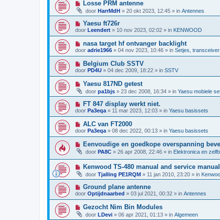
h
N
Losse PRM antenne
r
w
t
i
i
door
HarrMdH
»
20 okt 2023, 12:45
» in
Antennes
b
e
c
e
u
h
N
Yaesu ft726r
r
w
t
i
i
door
Leendert
»
10 nov 2023, 02:02
» in
KENWOOD
b
e
c
e
u
h
N
nasa target hf ontvanger backlight
r
w
t
i
i
door
adrie1966
»
04 nov 2023, 10:46
» in
Setjes, transceiver
b
e
c
e
u
h
N
Belgium Club SSTV
r
w
t
i
i
door
PD4U
»
04 dec 2009, 18:22
» in
SSTV
b
e
c
e
u
h
N
Yaesu 817ND getest
r
w
t
i
i
door
pa1bjs
»
23 dec 2008, 16:34
» in
Yaesu mobiele se
b
e
c
e
u
h
N
FT 847 display werkt niet.
r
w
t
i
i
door
Pa3eqa
»
11 mar 2023, 12:03
» in
Yaesu basissets
b
e
c
e
u
h
N
ALC van FT2000
r
w
t
i
i
door
Pa3eqa
»
08 dec 2022, 00:13
» in
Yaesu basissets
b
e
c
e
u
h
N
Eenvoudige en goedkope overspanning bevei
r
w
t
i
i
door
PA8C
»
26 apr 2008, 22:46
» in
Elektronica en zelf
b
e
c
e
u
h
r
N
Kenwood TS-480 manual and service manual
w
t
i
i
b
door
Tjalling PE1RQM
»
11 jan 2010, 23:20
» in
Kenwoo
c
e
e
h
u
r
N
Ground plane antenne
t
w
i
i
door
Optijdnaarbed
»
03 jul 2021, 00:32
» in
Antennes
b
c
e
e
h
u
N
Gezocht Nim Bin Modules
r
t
w
i
i
door
LDevi
»
06 apr 2021, 01:13
» in
Algemeen
b
e
c