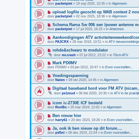
w
t
i
i
door
packetpiet
»
19 sep 2025, 10:35
» in
Algemeen
b
e
c
e
u
h
N
upload logfile gezocht op WAB contest 2 nov
r
w
t
i
i
door
packetpiet
»
02 nov 2025, 18:36
» in
Algemeen
b
e
c
e
u
h
N
Schema Rama Sw 006 swr /power antenne m
r
w
t
i
i
door
packetpiet
»
17 jul 2025, 16:15
» in
Antennes
b
e
c
e
u
h
N
Aankondigingen ATV activiteitenweekend/con
r
w
t
i
i
door
PA3CRX
»
28 mar 2018, 10:51
» in
ATV nieuwsmelding
b
e
c
e
u
h
N
rohde&schwarz tv modulator
r
w
t
i
i
door
mr.crash
»
07 jul 2012, 23:22
» in
70cm ATV
b
e
c
e
u
h
N
Mark PD0MV
r
w
t
i
i
door
PD0MV
»
03 jan 2012, 10:47
» in
Even voorstellen...
b
e
c
e
u
h
N
Voedingsspanning
r
w
t
i
i
door
Naten
»
09 okt 2020, 14:45
» in
Algemeen
b
e
c
e
u
h
N
Digitaal baseband bord voor FM ATV (nicam, 
r
w
t
i
i
door
pe1mud
»
06 feb 2020, 10:30
» in
ATV in de prakti
b
e
c
e
u
h
r
N
icom ic-2730E ICF besteld
w
t
i
i
b
door
RonBo
»
25 mar 2024, 12:02
» in
Algemeen
c
e
e
h
u
r
N
Ben nieuw hier
t
w
i
i
door
harry61
»
20 dec 2023, 18:26
» in
Even voorstellen...
b
c
e
e
h
u
N
Ja, ook ik ben nieuw op dit forum....
r
t
w
i
i
door
pd5nl
»
06 dec 2023, 21:54
» in
Even voorstellen...
b
e
c
e
u