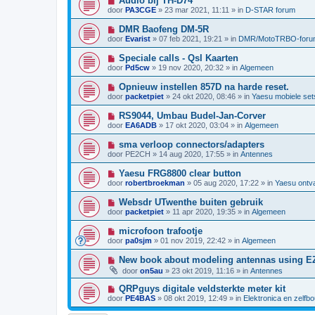
Audio bij TH-D74
r
w
t
i
i
door
PA3CGE
»
23 mar 2021, 11:11
» in
D-STAR forum
b
e
c
e
u
h
N
DMR Baofeng DM-5R
r
w
t
i
i
door
Evarist
»
07 feb 2021, 19:21
» in
DMR/MotoTRBO-foru
b
e
c
e
u
h
N
Speciale calls - Qsl Kaarten
r
w
t
i
i
door
Pd5cw
»
19 nov 2020, 20:32
» in
Algemeen
b
e
c
e
u
h
N
Opnieuw instellen 857D na harde reset.
r
w
t
i
i
door
packetpiet
»
24 okt 2020, 08:46
» in
Yaesu mobiele set
b
e
c
e
u
h
N
RS9044, Umbau Budel-Jan-Corver
r
w
t
i
i
door
EA6ADB
»
17 okt 2020, 03:04
» in
Algemeen
b
e
c
e
u
h
N
sma verloop connectors/adapters
r
w
t
i
i
door
PE2CH
»
14 aug 2020, 17:55
» in
Antennes
b
e
c
e
u
h
N
Yaesu FRG8800 clear button
r
w
t
i
i
door
robertbroekman
»
05 aug 2020, 17:22
» in
Yaesu ontv
b
e
c
e
u
h
N
Websdr UTwenthe buiten gebruik
r
w
t
i
i
door
packetpiet
»
11 apr 2020, 19:35
» in
Algemeen
b
e
c
e
u
h
N
microfoon trafootje
r
w
t
i
i
door
pa0sjm
»
01 nov 2019, 22:42
» in
Algemeen
b
e
c
e
u
h
N
New book about modeling antennas using 
r
w
t
i
i
door
on5au
»
23 okt 2019, 11:16
» in
Antennes
b
e
c
e
u
h
N
QRPguys digitale veldsterkte meter kit
r
w
t
i
i
door
PE4BAS
»
08 okt 2019, 12:49
» in
Elektronica en zelfb
b
e
c
e
u
h