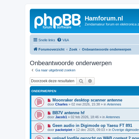
Hamforum.nl
Zendamateur forum en elektronica 
Snelle links
V&A
Forumoverzicht
Zoek
Onbeantwoorde onderwerpen
Onbeantwoorde onderwerpen
Ga naar uitgebreid zoeken
Zoek
Uitgebreid zoeken
ONDERWERPEN
N
Moonraker desktop scanner antenne
i
door
Charles
»
02 mei 2026, 15:38
» in
Antennes
e
u
N
BB7V antenne hf
w
i
door
Jacob1
»
02 feb 2026, 18:46
» in
Antennes
b
e
e
u
N
Geen audio in Digimode op Yaesu FT 891
r
w
i
i
door
packetpiet
»
12 dec 2025, 09:03
» in
Overige digimode
b
e
c
e
u
h
N
upload logfile gezocht op WAB contest 2 nov
r