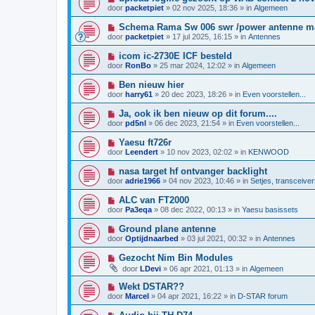
w
t
i
i
door
packetpiet
»
02 nov 2025, 18:36
» in
Algemeen
b
e
c
e
u
h
N
Schema Rama Sw 006 swr /power antenne m
r
w
t
i
i
door
packetpiet
»
17 jul 2025, 16:15
» in
Antennes
b
e
c
e
u
h
N
icom ic-2730E ICF besteld
r
w
t
i
i
door
RonBo
»
25 mar 2024, 12:02
» in
Algemeen
b
e
c
e
u
h
N
Ben nieuw hier
r
w
t
i
i
door
harry61
»
20 dec 2023, 18:26
» in
Even voorstellen...
b
e
c
e
u
h
N
Ja, ook ik ben nieuw op dit forum....
r
w
t
i
i
door
pd5nl
»
06 dec 2023, 21:54
» in
Even voorstellen...
b
e
c
e
u
h
N
Yaesu ft726r
r
w
t
i
i
door
Leendert
»
10 nov 2023, 02:02
» in
KENWOOD
b
e
c
e
u
h
N
nasa target hf ontvanger backlight
r
w
t
i
i
door
adrie1966
»
04 nov 2023, 10:46
» in
Setjes, transceiver
b
e
c
e
u
h
N
ALC van FT2000
r
w
t
i
i
door
Pa3eqa
»
08 dec 2022, 00:13
» in
Yaesu basissets
b
e
c
e
u
h
N
Ground plane antenne
r
w
t
i
i
door
Optijdnaarbed
»
03 jul 2021, 00:32
» in
Antennes
b
e
c
e
u
h
N
Gezocht Nim Bin Modules
r
w
t
i
i
door
LDevi
»
06 apr 2021, 01:13
» in
Algemeen
b
e
c
e
u
h
N
Wekt DSTAR??
r
w
t
i
i
door
Marcel
»
04 apr 2021, 16:22
» in
D-STAR forum
b
e
c
e
u
h
N