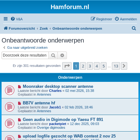
Hamforum.nl
V&A
Registreer
Aanmelden
Z
Forumoverzicht
Zoek
Onbeantwoorde onderwerpen
o
Onbeantwoorde onderwerpen
e
Ga naar uitgebreid zoeken
k
Zoek
Uitgebreid zoeken
Pagina
1
van
13
1
2
3
4
5
13
Volge
Er zijn 301 resultaten gevonden
…
Onderwerpen
N
Moonraker desktop scanner antenne
i
Laatste bericht door
Charles
«
02 mei 2026, 15:38
e
Geplaatst in
Antennes
u
w
N
BB7V antenne hf
b
i
Laatste bericht door
Jacob1
«
02 feb 2026, 18:46
e
e
Geplaatst in
Antennes
r
u
i
w
N
Geen audio in Digimode op Yaesu FT 891
c
b
i
h
Laatste bericht door
packetpiet
«
12 dec 2025, 09:03
e
e
t
Geplaatst in
Overige digimodes
r
u
i
w
N
upload logfile gezocht op WAB contest 2 nov 25
c
b
i
h