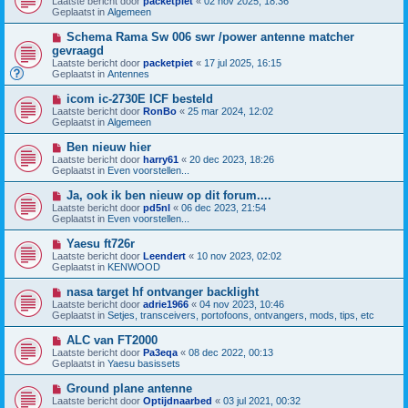
Laatste bericht door
packetpiet
«
02 nov 2025, 18:36
e
e
t
Geplaatst in
Algemeen
r
u
i
w
N
Schema Rama Sw 006 swr /power antenne matcher
c
b
i
h
gevraagd
e
e
t
Laatste bericht door
r
packetpiet
«
17 jul 2025, 16:15
u
Geplaatst in
i
Antennes
w
c
b
h
N
icom ic-2730E ICF besteld
e
t
i
Laatste bericht door
r
RonBo
«
25 mar 2024, 12:02
e
Geplaatst in
i
Algemeen
u
c
w
h
N
Ben nieuw hier
b
t
i
Laatste bericht door
harry61
«
20 dec 2023, 18:26
e
e
Geplaatst in
Even voorstellen...
r
u
i
w
N
Ja, ook ik ben nieuw op dit forum....
c
b
i
h
Laatste bericht door
pd5nl
«
06 dec 2023, 21:54
e
e
t
Geplaatst in
Even voorstellen...
r
u
i
w
N
Yaesu ft726r
c
b
i
h
Laatste bericht door
Leendert
«
10 nov 2023, 02:02
e
e
t
Geplaatst in
KENWOOD
r
u
i
w
N
nasa target hf ontvanger backlight
c
b
i
h
Laatste bericht door
adrie1966
«
04 nov 2023, 10:46
e
e
t
Geplaatst in
Setjes, transceivers, portofoons, ontvangers, mods, tips, etc
r
u
i
w
N
ALC van FT2000
c
b
i
h
Laatste bericht door
Pa3eqa
«
08 dec 2022, 00:13
e
e
t
Geplaatst in
Yaesu basissets
r
u
i
w
N
Ground plane antenne
c
b
i
h
Laatste bericht door
Optijdnaarbed
«
03 jul 2021, 00:32
e
e