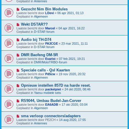
t
Geplaatst in
Antennes
r
u
i
w
N
Gezocht Nim Bin Modules
c
b
i
h
Laatste bericht door
LDevi
«
06 apr 2021, 01:13
e
e
t
Geplaatst in
Algemeen
r
u
i
w
N
Wekt DSTAR??
c
b
i
h
Laatste bericht door
Marcel
«
04 apr 2021, 16:22
e
e
t
Geplaatst in
D-STAR forum
r
u
i
w
N
Audio bij TH-D74
c
b
i
h
Laatste bericht door
PA3CGE
«
23 mar 2021, 11:11
e
e
t
Geplaatst in
D-STAR forum
r
u
i
w
N
DMR Baofeng DM-5R
c
b
i
h
Laatste bericht door
Evarist
«
07 feb 2021, 19:21
e
e
t
Geplaatst in
DMR/MotoTRBO-forum
r
u
i
w
N
Speciale calls - Qsl Kaarten
c
b
i
h
Laatste bericht door
Pd5cw
«
19 nov 2020, 20:32
e
e
t
Geplaatst in
Algemeen
r
u
i
w
N
Opnieuw instellen 857D na harde reset.
c
b
i
h
Laatste bericht door
packetpiet
«
24 okt 2020, 08:46
e
e
t
Geplaatst in
Yaesu mobiele sets
r
u
i
w
N
RS9044, Umbau Budel-Jan-Corver
c
b
i
h
Laatste bericht door
EA6ADB
«
17 okt 2020, 03:04
e
e
t
Geplaatst in
Algemeen
r
u
i
w
N
sma verloop connectors/adapters
c
b
i
h
Laatste bericht door
PE2CH
«
14 aug 2020, 17:55
e
e
t
Geplaatst in
Antennes
r
u
i
w