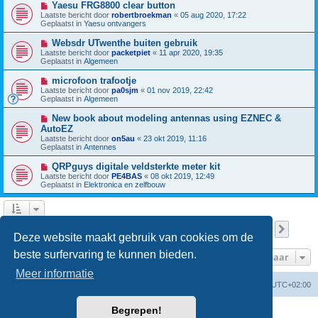
N
Yaesu FRG8800 clear button
c
b
i
h
Laatste bericht door
robertbroekman
«
05 aug 2020, 17:22
e
e
t
Geplaatst in
Yaesu ontvangers
r
u
i
w
N
Websdr UTwenthe buiten gebruik
c
b
i
h
Laatste bericht door
packetpiet
«
11 apr 2020, 19:35
e
e
t
Geplaatst in
Algemeen
r
u
i
w
N
microfoon trafootje
c
b
i
h
Laatste bericht door
pa0sjm
«
01 nov 2019, 22:42
e
e
t
Geplaatst in
Algemeen
r
u
i
w
N
New book about modeling antennas using EZNEC &
c
b
i
h
AutoEZ
e
e
t
Laatste bericht door
r
on5au
«
23 okt 2019, 11:16
u
Geplaatst in
i
Antennes
w
c
b
h
N
QRPguys digitale veldsterkte meter kit
e
t
i
Laatste bericht door
r
PE4BAS
«
08 okt 2019, 12:49
e
Geplaatst in
i
Elektronica en zelfbouw
u
c
w
h
b
t
e
r
Pagina
1
van
13
1
2
3
4
5
13
Volge
Er zijn 301 resultaten gevonden
…
i
Deze website maakt gebruik van cookies om de
c
h
beste surfervaring te kunnen bieden.
Ga naar
t
Meer informatie
Forumoverzicht
Verwijder cookies
Alle tijden zijn
UTC+02:00
Begrepen!
Powered by
phpBB
® Forum Software © phpBB Limited