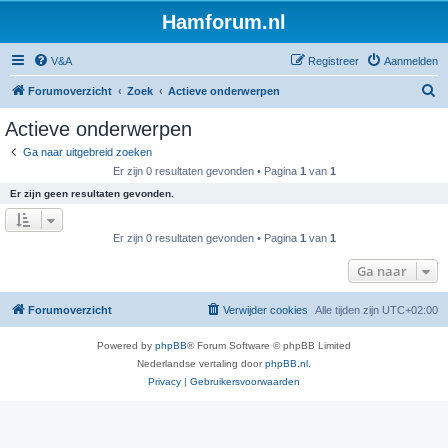
Hamforum.nl
V&A
Registreer
Aanmelden
Z
Forumoverzicht
Zoek
Actieve onderwerpen
o
Actieve onderwerpen
e
Ga naar uitgebreid zoeken
k
Er zijn 0 resultaten gevonden • Pagina
1
van
1
Er zijn geen resultaten gevonden.
Er zijn 0 resultaten gevonden • Pagina
1
van
1
Ga naar
Forumoverzicht
Verwijder cookies
Alle tijden zijn
UTC+02:00
Powered by
phpBB
® Forum Software © phpBB Limited
Nederlandse vertaling door
phpBB.nl
.
Privacy
|
Gebruikersvoorwaarden