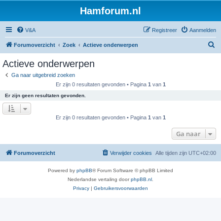
Hamforum.nl
V&A
Registreer
Aanmelden
Z
Forumoverzicht
Zoek
Actieve onderwerpen
o
Actieve onderwerpen
e
Ga naar uitgebreid zoeken
k
Er zijn 0 resultaten gevonden • Pagina
1
van
1
Er zijn geen resultaten gevonden.
Er zijn 0 resultaten gevonden • Pagina
1
van
1
Ga naar
Forumoverzicht
Verwijder cookies
Alle tijden zijn
UTC+02:00
Powered by
phpBB
® Forum Software © phpBB Limited
Nederlandse vertaling door
phpBB.nl
.
Privacy
|
Gebruikersvoorwaarden