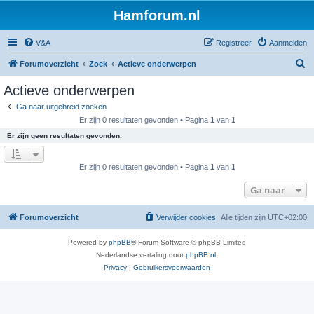
Hamforum.nl
V&A
Registreer
Aanmelden
Z
Forumoverzicht
Zoek
Actieve onderwerpen
o
Actieve onderwerpen
e
Ga naar uitgebreid zoeken
k
Er zijn 0 resultaten gevonden • Pagina
1
van
1
Er zijn geen resultaten gevonden.
Er zijn 0 resultaten gevonden • Pagina
1
van
1
Ga naar
Forumoverzicht
Verwijder cookies
Alle tijden zijn
UTC+02:00
Powered by
phpBB
® Forum Software © phpBB Limited
Nederlandse vertaling door
phpBB.nl
.
Privacy
|
Gebruikersvoorwaarden