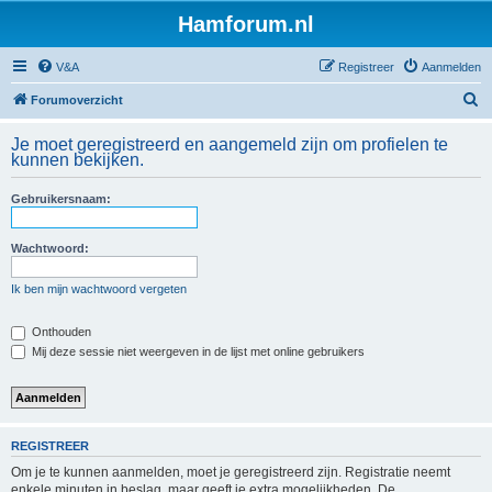
Hamforum.nl
V&A
Registreer
Aanmelden
Z
Forumoverzicht
o
Je moet geregistreerd en aangemeld zijn om profielen te
e
kunnen bekijken.
k
Gebruikersnaam:
Wachtwoord:
Ik ben mijn wachtwoord vergeten
Onthouden
Mij deze sessie niet weergeven in de lijst met online gebruikers
REGISTREER
Om je te kunnen aanmelden, moet je geregistreerd zijn. Registratie neemt
enkele minuten in beslag, maar geeft je extra mogelijkheden. De