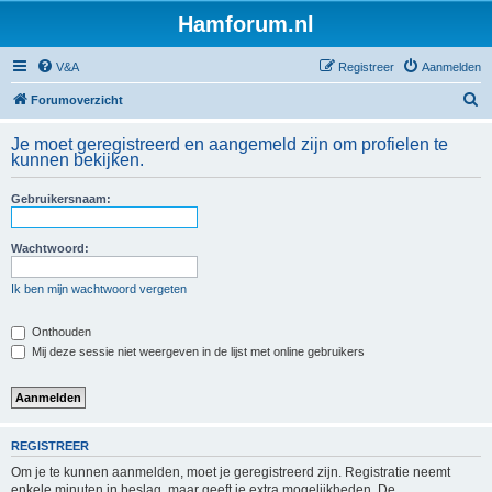
Hamforum.nl
V&A
Registreer
Aanmelden
Z
Forumoverzicht
o
Je moet geregistreerd en aangemeld zijn om profielen te
e
kunnen bekijken.
k
Gebruikersnaam:
Wachtwoord:
Ik ben mijn wachtwoord vergeten
Onthouden
Mij deze sessie niet weergeven in de lijst met online gebruikers
REGISTREER
Om je te kunnen aanmelden, moet je geregistreerd zijn. Registratie neemt
enkele minuten in beslag, maar geeft je extra mogelijkheden. De