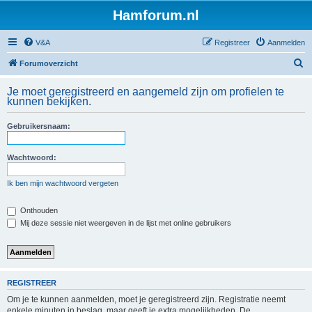
Hamforum.nl
V&A
Registreer
Aanmelden
Z
Forumoverzicht
o
Je moet geregistreerd en aangemeld zijn om profielen te
e
kunnen bekijken.
k
Gebruikersnaam:
Wachtwoord:
Ik ben mijn wachtwoord vergeten
Onthouden
Mij deze sessie niet weergeven in de lijst met online gebruikers
REGISTREER
Om je te kunnen aanmelden, moet je geregistreerd zijn. Registratie neemt
enkele minuten in beslag, maar geeft je extra mogelijkheden. De