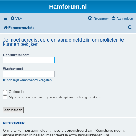
Hamforum.nl
V&A
Registreer
Aanmelden
Z
Forumoverzicht
o
Je moet geregistreerd en aangemeld zijn om profielen te
e
kunnen bekijken.
k
Gebruikersnaam:
Wachtwoord:
Ik ben mijn wachtwoord vergeten
Onthouden
Mij deze sessie niet weergeven in de lijst met online gebruikers
REGISTREER
Om je te kunnen aanmelden, moet je geregistreerd zijn. Registratie neemt
enkele minuten in beslag, maar geeft je extra mogelijkheden. De