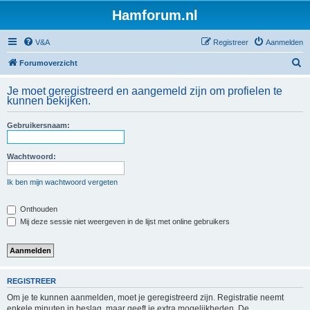
Hamforum.nl
V&A
Registreer
Aanmelden
Z
Forumoverzicht
o
Je moet geregistreerd en aangemeld zijn om profielen te
e
kunnen bekijken.
k
Gebruikersnaam:
Wachtwoord:
Ik ben mijn wachtwoord vergeten
Onthouden
Mij deze sessie niet weergeven in de lijst met online gebruikers
REGISTREER
Om je te kunnen aanmelden, moet je geregistreerd zijn. Registratie neemt
enkele minuten in beslag, maar geeft je extra mogelijkheden. De