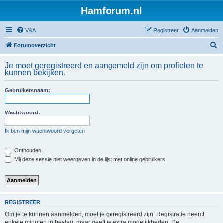
Hamforum.nl
V&A
Registreer
Aanmelden
Z
Forumoverzicht
o
Je moet geregistreerd en aangemeld zijn om profielen te
e
kunnen bekijken.
k
Gebruikersnaam:
Wachtwoord:
Ik ben mijn wachtwoord vergeten
Onthouden
Mij deze sessie niet weergeven in de lijst met online gebruikers
REGISTREER
Om je te kunnen aanmelden, moet je geregistreerd zijn. Registratie neemt
enkele minuten in beslag, maar geeft je extra mogelijkheden. De