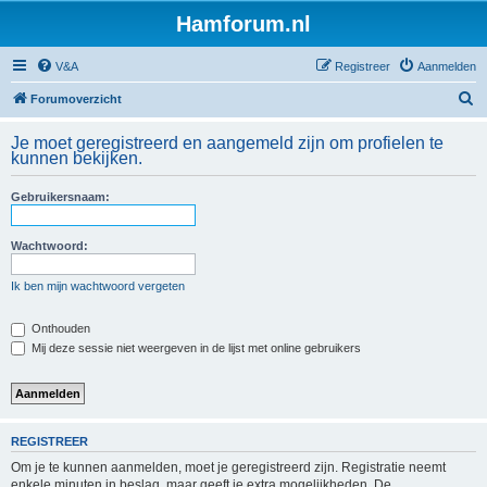
Hamforum.nl
V&A
Registreer
Aanmelden
Z
Forumoverzicht
o
Je moet geregistreerd en aangemeld zijn om profielen te
e
kunnen bekijken.
k
Gebruikersnaam:
Wachtwoord:
Ik ben mijn wachtwoord vergeten
Onthouden
Mij deze sessie niet weergeven in de lijst met online gebruikers
REGISTREER
Om je te kunnen aanmelden, moet je geregistreerd zijn. Registratie neemt
enkele minuten in beslag, maar geeft je extra mogelijkheden. De