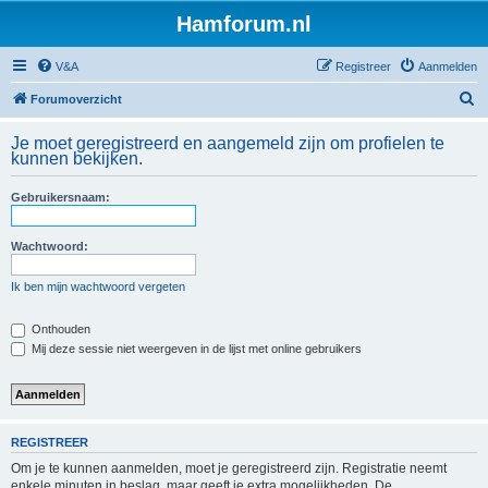
Hamforum.nl
V&A
Registreer
Aanmelden
Z
Forumoverzicht
o
Je moet geregistreerd en aangemeld zijn om profielen te
e
kunnen bekijken.
k
Gebruikersnaam:
Wachtwoord:
Ik ben mijn wachtwoord vergeten
Onthouden
Mij deze sessie niet weergeven in de lijst met online gebruikers
REGISTREER
Om je te kunnen aanmelden, moet je geregistreerd zijn. Registratie neemt
enkele minuten in beslag, maar geeft je extra mogelijkheden. De