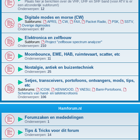
Plaats hier je berichten over de VHF, UHF en SHF band (voor ATV is er
een afzonderlijk subforum!)
Onderwerpen:
12
Digitale modes en morse (CW)
Subforums:
APRS
,
CW
,
FAX
,
Packet Radio
,
PSK
,
SSTV
,
Overige digimodes
Onderwerpen:
87
Elektronica en zelfbouw
Subforum:
Project "zelfbouw spectrum analyzer"
Onderwerpen:
210
Moonbounce, EME, HAB, ruimtevaart, scatter, etc
Onderwerpen:
11
Nostalgie, antiek en buizentechniek
Onderwerpen:
25
Setjes, transceivers, portofoons, ontvangers, mods, tips,
etc
Subforums:
ICOM
,
KENWOOD
,
YAESU
,
Bami-Portofoons
,
Schema's van hand- en tafelmicrofoons
Onderwerpen:
106
Hamforum.nl
Forumzaken en mededelingen
Onderwerpen:
1
Tips & Tricks voor dit forum
Onderwerpen:
14