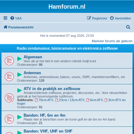
Hamforum.nl
V&A
Registreer
Aanmelden
Z
Forumoverzicht
o
Het is momenteel 07 aug 2026, 23:50
Markeer forums als gelezen
e
Radio zendamateur, luisteramateur en elektronica zelfbouw
k
Algemeen
Voor als je het niet in een andere rubriek kwijt kunt
Onderwerpen:
86
Antennes
Antennes, antennebouw, baluns, ununs, SWR, mantelstroomfilters, etc
Onderwerpen:
128
ATV in de praktijk en zelfbouw
Amateurtelevisie zelfbouw, projecten, discussies, etc. Voor nieuwsfeiten
gebruik je het bovenstaande subforum.
Subforums:
70cm ATV
,
23cm / 13cm ATV
,
6cm ATV
,
3cm ATV en
hoger
Onderwerpen:
91
Banden: HF, 6m en 4m
Plaats hier je berichten over de korte golf en de 6m en 4m band
Onderwerpen:
21
Banden: VHF, UHF en SHF