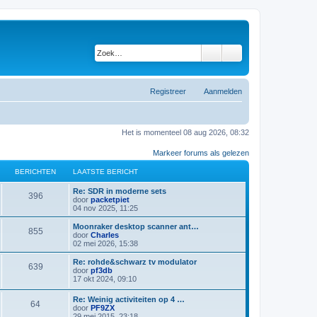
Zoek
Uitgebreid zoeken
Registreer
Aanmelden
Het is momenteel 08 aug 2026, 08:32
Markeer forums als gelezen
BERICHTEN
LAATSTE BERICHT
L
Re: SDR in moderne sets
B
396
a
B
door
packetpiet
a
e
04 nov 2025, 11:25
e
t
k
s
i
L
Moonraker desktop scanner ant…
B
855
r
t
j
a
B
door
Charles
e
k
a
e
02 mei 2026, 15:38
e
i
b
l
t
k
e
a
s
i
L
Re: rohde&schwarz tv modulator
B
639
r
r
a
c
t
j
a
B
door
pf3db
i
t
e
k
a
e
17 okt 2024, 09:10
e
c
s
i
b
l
h
t
k
h
t
e
a
s
i
L
Re: Weinig activiteiten op 4 …
t
e
r
r
a
B
64
c
t
j
t
a
B
door
PF9ZX
b
i
t
e
k
a
e
29 mei 2015, 23:18