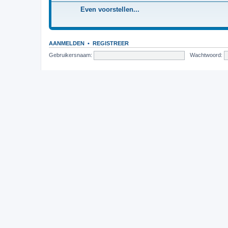
Even voorstellen...
AANMELDEN
•
REGISTREER
Gebruikersnaam:
Wachtwoord:
WIE IS ER ONLINE
In totaal zijn er
443
gebruikers online :: 3 geregistreerd, 0 verborgen en 
Het grootste aantal gebruikers online was
3061
op 23 apr 2026, 08:19
STATISTIEKEN
Aantal berichten
5388
• Aantal onderwerpen
1021
• Aantal leden
893
• Ons
Forumoverzicht