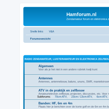
Hamforum.nl
Zendamateur forum en elektronica 
Snelle links
V&A
Forumoverzicht
RADIO ZENDAMATEUR, LUISTERAMATEUR EN ELEKTRONICA ZELFBO
Algemeen
Voor als je het niet in een andere rubriek kwijt kunt
Antennes
Antennes, antennebouw, baluns, ununs, SWR, mantelstro
ATV in de praktijk en zelfbouw
Amateurtelevisie zelfbouw, projecten, discussies, etc. 
Subforums:
70cm ATV
,
23cm / 13cm ATV
,
6cm ATV
,
Banden: HF, 6m en 4m
Plaats hier je berichten over de korte golf en de 6m en 