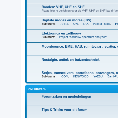
Banden: VHF, UHF en SHF
Plaats hier je berichten over de VHF, UHF en SHF band (
Digitale modes en morse (CW)
Subforums:
APRS
,
CW
,
FAX
,
Packet Radio
,
Elektronica en zelfbouw
Subforum:
Project "zelfbouw spectrum analyzer"
Moonbounce, EME, HAB, ruimtevaart, scatter
Nostalgie, antiek en buizentechniek
Setjes, transceivers, portofoons, ontvangers
Subforums:
ICOM
,
KENWOOD
,
YAESU
,
Bami
HAMFORUM.NL
Forumzaken en mededelingen
Tips & Tricks voor dit forum