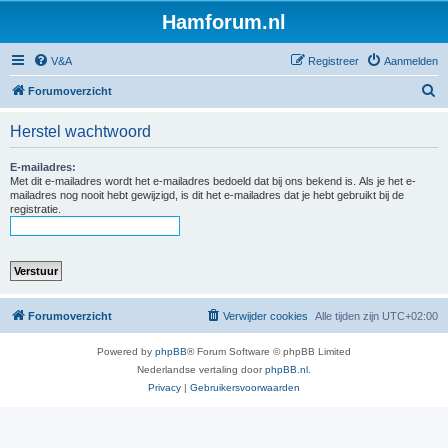
Hamforum.nl
V&A
Registreer
Aanmelden
Z
Forumoverzicht
o
Herstel wachtwoord
e
k
E-mailadres:
Met dit e-mailadres wordt het e-mailadres bedoeld dat bij ons bekend is. Als je het e-
mailadres nog nooit hebt gewijzigd, is dit het e-mailadres dat je hebt gebruikt bij de
registratie.
Forumoverzicht
Verwijder cookies
Alle tijden zijn
UTC+02:00
Powered by
phpBB
® Forum Software © phpBB Limited
Nederlandse vertaling door
phpBB.nl
.
Privacy
|
Gebruikersvoorwaarden