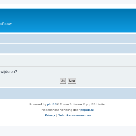
zelfbouw
erwijderen?
Powered by
phpBB
® Forum Software © phpBB Limited
Nederlandse vertaling door
phpBB.nl
.
Privacy
|
Gebruikersvoorwaarden