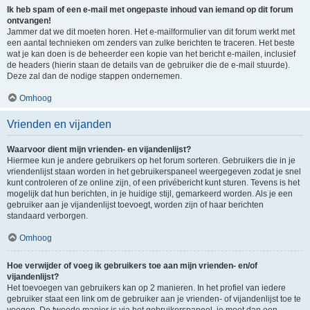
Ik heb spam of een e-mail met ongepaste inhoud van iemand op dit forum
ontvangen!
Jammer dat we dit moeten horen. Het e-mailformulier van dit forum werkt met
een aantal technieken om zenders van zulke berichten te traceren. Het beste
wat je kan doen is de beheerder een kopie van het bericht e-mailen, inclusief
de headers (hierin staan de details van de gebruiker die de e-mail stuurde).
Deze zal dan de nodige stappen ondernemen.
Omhoog
Vrienden en vijanden
Waarvoor dient mijn vrienden- en vijandenlijst?
Hiermee kun je andere gebruikers op het forum sorteren. Gebruikers die in je
vriendenlijst staan worden in het gebruikerspaneel weergegeven zodat je snel
kunt controleren of ze online zijn, of een privébericht kunt sturen. Tevens is het
mogelijk dat hun berichten, in je huidige stijl, gemarkeerd worden. Als je een
gebruiker aan je vijandenlijst toevoegt, worden zijn of haar berichten
standaard verborgen.
Omhoog
Hoe verwijder of voeg ik gebruikers toe aan mijn vrienden- en/of
vijandenlijst?
Het toevoegen van gebruikers kan op 2 manieren. In het profiel van iedere
gebruiker staat een link om de gebruiker aan je vrienden- of vijandenlijst toe te