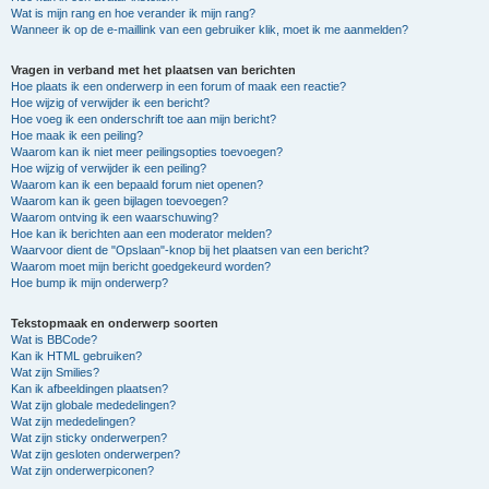
Wat is mijn rang en hoe verander ik mijn rang?
Wanneer ik op de e-maillink van een gebruiker klik, moet ik me aanmelden?
Vragen in verband met het plaatsen van berichten
Hoe plaats ik een onderwerp in een forum of maak een reactie?
Hoe wijzig of verwijder ik een bericht?
Hoe voeg ik een onderschrift toe aan mijn bericht?
Hoe maak ik een peiling?
Waarom kan ik niet meer peilingsopties toevoegen?
Hoe wijzig of verwijder ik een peiling?
Waarom kan ik een bepaald forum niet openen?
Waarom kan ik geen bijlagen toevoegen?
Waarom ontving ik een waarschuwing?
Hoe kan ik berichten aan een moderator melden?
Waarvoor dient de "Opslaan"-knop bij het plaatsen van een bericht?
Waarom moet mijn bericht goedgekeurd worden?
Hoe bump ik mijn onderwerp?
Tekstopmaak en onderwerp soorten
Wat is BBCode?
Kan ik HTML gebruiken?
Wat zijn Smilies?
Kan ik afbeeldingen plaatsen?
Wat zijn globale mededelingen?
Wat zijn mededelingen?
Wat zijn sticky onderwerpen?
Wat zijn gesloten onderwerpen?
Wat zijn onderwerpiconen?