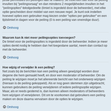
juiste permissies om peilingen aan te maken). Je moet een titel voor de peiling
invullen bij "peilingsvraag" en dan minstens 2 mogelijkheden invullen in het
"peilingopties"-tekstgedeelte (limiet is ingesteld door de beheerder), met elke
optie gescheiden door middel van een nieuwe regel. Je kunt ook instellen
hoeveel opties een gebruiker mag kiezen onder "opties per gebruiker" en een
tijdslimiet in dagen voor de peiling (0 is een peiling van oneindige duur).
Omhoog
Waarom kan ik niet meer peilingsopties toevoegen?
De limiet voor de peilingsopties is ingesteld door de beheerder. Indien je meer
opties denkt nodig te hebben dan het toegestane aantal, neem dan contact op
met de beheerder.
Omhoog
Hoe wijzig of verwijder ik een peiling?
Net zoals bij de berichten kan een peiling alleen gewijzigd worden door
degene die hem gemaakt heeft, en door een moderator of beheerder. Om de
peiling te wijzigen moet je het allereerste bericht van het onderwerp wijzigen
(hieraan is de peiling gekoppeld). Als er nog geen stemmen zijn uitgebracht,
kunnen gebruikers de peiling verwijderen of iedere peilingsoptie wijzigen.
Maar, als er reeds gestemd is, dan kunnen alleen moderators of beheerders
hem wijzigen of verwijderen. Dit om te voorkomen dat gebruikers een peiling
maken en deze daarna vervalsen door de opties te wijzigen.
Omhoog