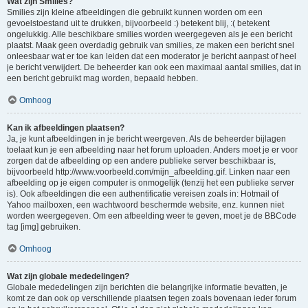
Wat zijn Smilies?
Smilies zijn kleine afbeeldingen die gebruikt kunnen worden om een
gevoelstoestand uit te drukken, bijvoorbeeld :) betekent blij, :( betekent
ongelukkig. Alle beschikbare smilies worden weergegeven als je een bericht
plaatst. Maak geen overdadig gebruik van smilies, ze maken een bericht snel
onleesbaar wat er toe kan leiden dat een moderator je bericht aanpast of heel
je bericht verwijdert. De beheerder kan ook een maximaal aantal smilies, dat in
een bericht gebruikt mag worden, bepaald hebben.
Omhoog
Kan ik afbeeldingen plaatsen?
Ja, je kunt afbeeldingen in je bericht weergeven. Als de beheerder bijlagen
toelaat kun je een afbeelding naar het forum uploaden. Anders moet je er voor
zorgen dat de afbeelding op een andere publieke server beschikbaar is,
bijvoorbeeld http://www.voorbeeld.com/mijn_afbeelding.gif. Linken naar een
afbeelding op je eigen computer is onmogelijk (tenzij het een publieke server
is). Ook afbeeldingen die een authentificatie vereisen zoals in: Hotmail of
Yahoo mailboxen, een wachtwoord beschermde website, enz. kunnen niet
worden weergegeven. Om een afbeelding weer te geven, moet je de BBCode
tag [img] gebruiken.
Omhoog
Wat zijn globale mededelingen?
Globale mededelingen zijn berichten die belangrijke informatie bevatten, je
komt ze dan ook op verschillende plaatsen tegen zoals bovenaan ieder forum