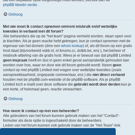
dat een bepaalde optie toegevoegd moet worden, bezoek dan de
phpBB Ideeën sectie
.
Omhoog
Met wie moet ik contact opnemen omtrent misbruik en/of wettelijke
kwesties in verband met dit forum?
Alle beheerders die op de "het team"-pagina vermeld worden, staan open voor
je klachten. Als je geen reactie hebt gekregen, kun je contact opnemen met de
eigenaar van het domein (dmv een
whois lookup
) of, als dit forum op een gratis
host staat (bijvoorbeeld xsbb.nl, nl.forums.cc, dotbb.be, enz.), het beheer of
misbruik-afdeling van de gratis host. Wees je er bewust van dat phpBB Limited
geen inspraak
heeft en dus in geen enkel geval aansprakelijk gehouden kan
worden over hoe, waar en door wie dit forum gebruikt wordt. Neem
geen
contact op met phpBB Limited met vragen over wettelijke kwesties (zoals
aanspreekbaarheid, ongepaste commentaar, enz.) die
niet direct verband
houden met de phpBB.com-website of de phpBB-software. Als je phpBB
Limited toch e-mailt over deze software die
gebruikt wordt door derden
kun je
een korte, of helemaal geen, reactie verwachten.
Omhoog
Hoe neem ik contact op met een beheerder?
Alle gebruikers van het forum kunnen gebruik maken van het “Contact”-
formulier als deze optie is ingeschakeld door de beheerders.
Leden van het forum kunnen ook gebruik maken van de “Het Team”-link.