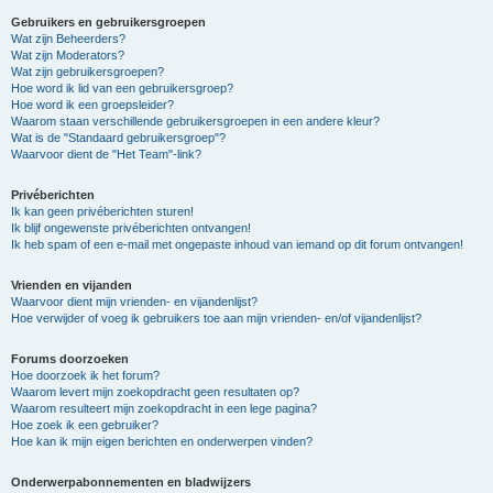
Gebruikers en gebruikersgroepen
Wat zijn Beheerders?
Wat zijn Moderators?
Wat zijn gebruikersgroepen?
Hoe word ik lid van een gebruikersgroep?
Hoe word ik een groepsleider?
Waarom staan verschillende gebruikersgroepen in een andere kleur?
Wat is de "Standaard gebruikersgroep"?
Waarvoor dient de "Het Team"-link?
Privéberichten
Ik kan geen privéberichten sturen!
Ik blijf ongewenste privéberichten ontvangen!
Ik heb spam of een e-mail met ongepaste inhoud van iemand op dit forum ontvangen!
Vrienden en vijanden
Waarvoor dient mijn vrienden- en vijandenlijst?
Hoe verwijder of voeg ik gebruikers toe aan mijn vrienden- en/of vijandenlijst?
Forums doorzoeken
Hoe doorzoek ik het forum?
Waarom levert mijn zoekopdracht geen resultaten op?
Waarom resulteert mijn zoekopdracht in een lege pagina?
Hoe zoek ik een gebruiker?
Hoe kan ik mijn eigen berichten en onderwerpen vinden?
Onderwerpabonnementen en bladwijzers