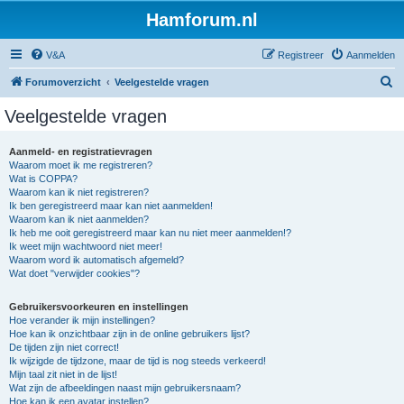
Hamforum.nl
V&A
Registreer
Aanmelden
Z
Forumoverzicht
Veelgestelde vragen
o
Veelgestelde vragen
e
k
Aanmeld- en registratievragen
Waarom moet ik me registreren?
Wat is COPPA?
Waarom kan ik niet registreren?
Ik ben geregistreerd maar kan niet aanmelden!
Waarom kan ik niet aanmelden?
Ik heb me ooit geregistreerd maar kan nu niet meer aanmelden!?
Ik weet mijn wachtwoord niet meer!
Waarom word ik automatisch afgemeld?
Wat doet "verwijder cookies"?
Gebruikersvoorkeuren en instellingen
Hoe verander ik mijn instellingen?
Hoe kan ik onzichtbaar zijn in de online gebruikers lijst?
De tijden zijn niet correct!
Ik wijzigde de tijdzone, maar de tijd is nog steeds verkeerd!
Mijn taal zit niet in de lijst!
Wat zijn de afbeeldingen naast mijn gebruikersnaam?
Hoe kan ik een avatar instellen?