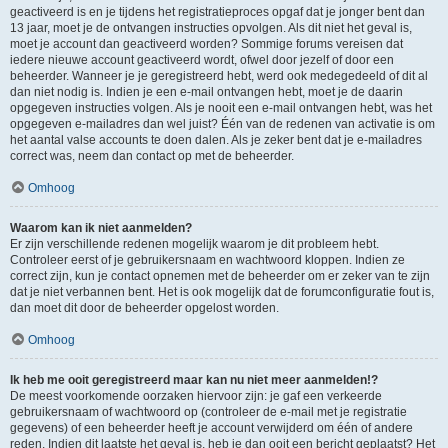
geactiveerd is en je tijdens het registratieproces opgaf dat je jonger bent dan
13 jaar, moet je de ontvangen instructies opvolgen. Als dit niet het geval is,
moet je account dan geactiveerd worden? Sommige forums vereisen dat
iedere nieuwe account geactiveerd wordt, ofwel door jezelf of door een
beheerder. Wanneer je je geregistreerd hebt, werd ook medegedeeld of dit al
dan niet nodig is. Indien je een e-mail ontvangen hebt, moet je de daarin
opgegeven instructies volgen. Als je nooit een e-mail ontvangen hebt, was het
opgegeven e-mailadres dan wel juist? Één van de redenen van activatie is om
het aantal valse accounts te doen dalen. Als je zeker bent dat je e-mailadres
correct was, neem dan contact op met de beheerder.
Omhoog
Waarom kan ik niet aanmelden?
Er zijn verschillende redenen mogelijk waarom je dit probleem hebt.
Controleer eerst of je gebruikersnaam en wachtwoord kloppen. Indien ze
correct zijn, kun je contact opnemen met de beheerder om er zeker van te zijn
dat je niet verbannen bent. Het is ook mogelijk dat de forumconfiguratie fout is,
dan moet dit door de beheerder opgelost worden.
Omhoog
Ik heb me ooit geregistreerd maar kan nu niet meer aanmelden!?
De meest voorkomende oorzaken hiervoor zijn: je gaf een verkeerde
gebruikersnaam of wachtwoord op (controleer de e-mail met je registratie
gegevens) of een beheerder heeft je account verwijderd om één of andere
reden. Indien dit laatste het geval is, heb je dan ooit een bericht geplaatst? Het