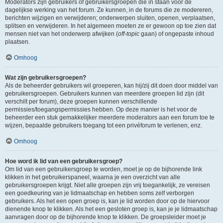
Moderators zijn gebruikers of gebruikersgroepen die in staan voor de
dagelijkse werking van het forum. Ze kunnen, in de forums die ze modereren,
berichten wijzigen en verwijderen; onderwerpen sluiten, openen, verplaatsen,
splitsen en verwijderen. In het algemeen moeten ze er gewoon op toe zien dat
mensen niet van het onderwerp afwijken (
off-topic
gaan) of ongepaste inhoud
plaatsen.
Omhoog
Wat zijn gebruikersgroepen?
Als de beheerder gebruikers wil groeperen, kan hij/zij dit doen door middel van
gebruikersgroepen. Gebruikers kunnen van meerdere groepen lid zijn (dit
verschilt per forum), deze groepen kunnen verschillende
permissies/toegangspermissies hebben. Op deze manier is het voor de
beheerder een stuk gemakkelijker meerdere moderators aan een forum toe te
wijzen, bepaalde gebruikers toegang tot een privéforum te verlenen, enz.
Omhoog
Hoe word ik lid van een gebruikersgroep?
Om lid van een gebruikersgroep te worden, moet je op de bijhorende link
klikken in het gebruikerspaneel, waarna je een overzicht van alle
gebruikersgroepen krijgt. Niet alle groepen zijn vrij toegankelijk, ze vereisen
een goedkeuring van je lidmaatschap en hebben soms zelf verborgen
gebruikers. Als het een open groep is, kan je lid worden door op de hiervoor
dienende knop te klikken. Als het een gesloten groep is, kan je je lidmaatschap
aanvragen door op de bijhorende knop te klikken. De groepsleider moet je