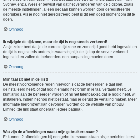
Sydney, enz.). Wees er bewust van dat het veranderen van de tijdzone, zoals
de meeste instellingen, alleen gedaan kunnen worden door geregistreerde
gebruikers. Als je nog niet geregistreerd bent is dit een goed moment om dit te
doen.
Omhoog
Ik wijzigde de tijdzone, maar de tijd is nog steeds verkeerd!
Als je zeker bent dat je de correcte tijdzone en zomertijd goed hebt ingevuld en
de tijd is nog steeds anders, is waarschijnlijk de tijd op de server verkeerd
ingesteld en zullen de beheerders een aanpassing moeten doen.
Omhoog
Mijn taal zit niet in de lijst!
De meest voorkomende reden hiervoor is dat de beheerder je taal niet
geïnstalleerd heeft, of dat nog niemand het forum in je taal vertaald heeft. Je
kunt altijd aan de beheerder vragen of hij het talenpakket, dat je nodig hebt, wil
installeren. Indien het nog niet bestaat, mag je gerust de vertaling maken. Meer
informatie hieromtrent kan gevonden worden op de website van phpBB
Limited (de link staat onderaan iedere pagina).
Omhoog
Wat zijn de afbeeldingen naast mijn gebruikersnaam?
Er kunnen 2 afbeeldingen bij een gebruikersnaam staan als je berichten leest.