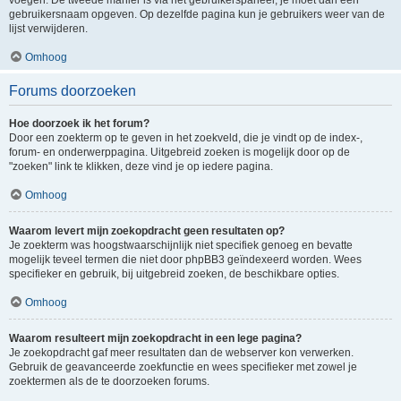
voegen. De tweede manier is via het gebruikerspaneel, je moet dan een
gebruikersnaam opgeven. Op dezelfde pagina kun je gebruikers weer van de
lijst verwijderen.
Omhoog
Forums doorzoeken
Hoe doorzoek ik het forum?
Door een zoekterm op te geven in het zoekveld, die je vindt op de index-,
forum- en onderwerppagina. Uitgebreid zoeken is mogelijk door op de
"zoeken" link te klikken, deze vind je op iedere pagina.
Omhoog
Waarom levert mijn zoekopdracht geen resultaten op?
Je zoekterm was hoogstwaarschijnlijk niet specifiek genoeg en bevatte
mogelijk teveel termen die niet door phpBB3 geïndexeerd worden. Wees
specifieker en gebruik, bij uitgebreid zoeken, de beschikbare opties.
Omhoog
Waarom resulteert mijn zoekopdracht in een lege pagina?
Je zoekopdracht gaf meer resultaten dan de webserver kon verwerken.
Gebruik de geavanceerde zoekfunctie en wees specifieker met zowel je
zoektermen als de te doorzoeken forums.