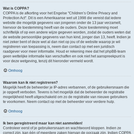
Wat is COPPA?
COPPA is de afkorting voor het Engelse "Children’s Online Privacy and
Protection Act". Dit is een Amerikaanse wet uit 1998 die vereist dat iedere
website die mogelijk gegevens van jongeren onder de 13 jaar verzamelt,
hiervoor de toestemming heeft van de ouders. Deze toestemming moet
schriftelijk of op een andere wijze gegeven worden, zodat de ouders weten dat
de website persoonlijke gegevens van hun kind, jonger dan 13, heeft. Indien je
niet zeker bent of deze wet al dan niet op jou of de website waarop je wil
registreren van toepassing is, neem dan contact op met een juridisch
raadgever voor meer informatie. Houd er rekening mee dat het phpBB-team
geen wettelijke informatie kan verschaffen en ook niet het aanspreekpunt is
voor deze wetgeving, tenzij dit hieronder vermeld wordt.
Omhoog
Waarom kan ik niet registreren?
Mogelijk heeft de beheerder je IP-adres verbannen, of de gebruikersnaam die
je opgeeft verboden. Tevens is het mogelijk dat de beheerder de registratie
mogelijkheid heeft uitgeschakeld om zo de registratie van nieuwe gebruikers
te voorkomen. Neem contact op met de beheerder voor verdere hulp.
Omhoog
Ik ben geregistreerd maar kan niet aanmelden!
Controleer eerst of je gebruikersnaam en wachtwoord kloppen. Indien ze
correct zijn, kan één of meerdere zaken hiervan de oorzaak zijn. Indien COPPA