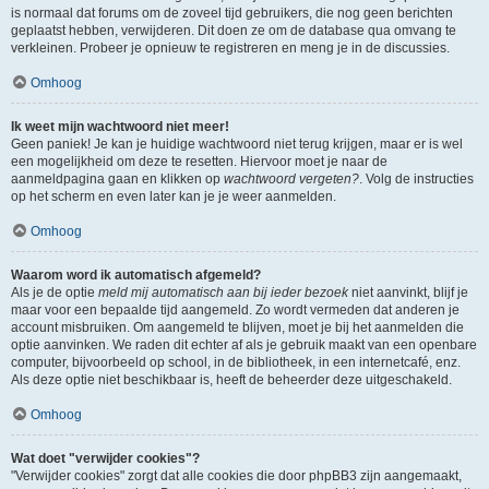
is normaal dat forums om de zoveel tijd gebruikers, die nog geen berichten
geplaatst hebben, verwijderen. Dit doen ze om de database qua omvang te
verkleinen. Probeer je opnieuw te registreren en meng je in de discussies.
Omhoog
Ik weet mijn wachtwoord niet meer!
Geen paniek! Je kan je huidige wachtwoord niet terug krijgen, maar er is wel
een mogelijkheid om deze te resetten. Hiervoor moet je naar de
aanmeldpagina gaan en klikken op
wachtwoord vergeten?
. Volg de instructies
op het scherm en even later kan je je weer aanmelden.
Omhoog
Waarom word ik automatisch afgemeld?
Als je de optie
meld mij automatisch aan bij ieder bezoek
niet aanvinkt, blijf je
maar voor een bepaalde tijd aangemeld. Zo wordt vermeden dat anderen je
account misbruiken. Om aangemeld te blijven, moet je bij het aanmelden die
optie aanvinken. We raden dit echter af als je gebruik maakt van een openbare
computer, bijvoorbeeld op school, in de bibliotheek, in een internetcafé, enz.
Als deze optie niet beschikbaar is, heeft de beheerder deze uitgeschakeld.
Omhoog
Wat doet "verwijder cookies"?
"Verwijder cookies" zorgt dat alle cookies die door phpBB3 zijn aangemaakt,