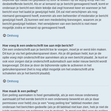
beperkte tijd nadat het geplaatst is) door te klikken op de
wijzig
knop van het
desbetreffende bericht. Als er al iemand op je bericht gereageerd heeft, komt er
onderaan je bericht een klein tekstje dat zegt hoeveel keer en wanneer je het
bericht voor het laatst je gewijzigd hebt. Dit zal niet verschijnen als nog
niemand gereageerd heeft, evenmin als een beheerder of moderator je bericht
gewijzigd heeft. Zij kunnen wel een mededeling toevoegen, waarom ze je
bericht gewijzigd hebben. Het verwijderen van een bericht is niet meer
mogelijk zodra er iemand op gereageerd heeft.
Omhoog
Hoe voeg ik een onderschrift toe aan mijn bericht?
Om een onderschrift aan je bericht toe te voegen, moet je er eerst één maken.
Dit kun je via het gebruikerspaneel doen. Als je dit gedaan hebt, kun je de
optie
voeg mijn onderschrift toe
aanvinken als je een bericht plaatst. Je kunt er
ook voor zorgen dat je onderschrift automatisch aan ieder nieuw bericht wordt
toegevoegd. Dit doe je door de bijhorende optie te activeren in het
gebruikerspaneel (het is nog altijd mogelijk om het onderschrift uit te
schakelen als je het bericht plaatst).
Omhoog
Hoe maak ik een peiling?
Een peiling aanmaken is heel gemakkelijk, als je een nieuw onderwerp
aanmaakt (of het eerste bericht in een onderwerp bewerkt en als je daar
permissies voor hebt) zou je een "voeg peiling toe" tabblad moeten zien
onderaan het berichten-gedeelte (als je dit tabblad niet kan zien, heb je niet de