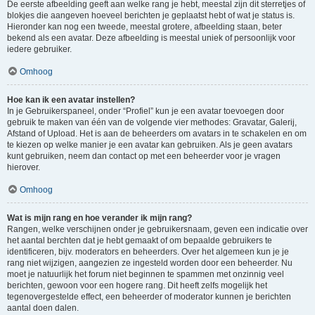
De eerste afbeelding geeft aan welke rang je hebt, meestal zijn dit sterretjes of
blokjes die aangeven hoeveel berichten je geplaatst hebt of wat je status is.
Hieronder kan nog een tweede, meestal grotere, afbeelding staan, beter
bekend als een avatar. Deze afbeelding is meestal uniek of persoonlijk voor
iedere gebruiker.
Omhoog
Hoe kan ik een avatar instellen?
In je Gebruikerspaneel, onder “Profiel” kun je een avatar toevoegen door
gebruik te maken van één van de volgende vier methodes: Gravatar, Galerij,
Afstand of Upload. Het is aan de beheerders om avatars in te schakelen en om
te kiezen op welke manier je een avatar kan gebruiken. Als je geen avatars
kunt gebruiken, neem dan contact op met een beheerder voor je vragen
hierover.
Omhoog
Wat is mijn rang en hoe verander ik mijn rang?
Rangen, welke verschijnen onder je gebruikersnaam, geven een indicatie over
het aantal berchten dat je hebt gemaakt of om bepaalde gebruikers te
identificeren, bijv. moderators en beheerders. Over het algemeen kun je je
rang niet wijzigen, aangezien ze ingesteld worden door een beheerder. Nu
moet je natuurlijk het forum niet beginnen te spammen met onzinnig veel
berichten, gewoon voor een hogere rang. Dit heeft zelfs mogelijk het
tegenovergestelde effect, een beheerder of moderator kunnen je berichten
aantal doen dalen.