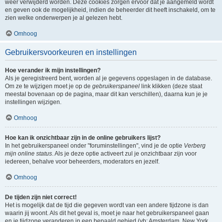
weer verwijderd worden. Deze cookies zorgen ervoor dat je aangemeld wordt
en geven ook de mogelijkheid, indien de beheerder dit heeft inschakeld, om te
zien welke onderwerpen je al gelezen hebt.
Omhoog
Gebruikersvoorkeuren en instellingen
Hoe verander ik mijn instellingen?
Als je geregistreerd bent, worden al je gegevens opgeslagen in de database.
Om ze te wijzigen moet je op de
gebruikerspaneel
link klikken (deze staat
meestal bovenaan op de pagina, maar dit kan verschillen), daarna kun je je
instellingen wijzigen.
Omhoog
Hoe kan ik onzichtbaar zijn in de online gebruikers lijst?
In het gebruikerspaneel onder "foruminstellingen", vind je de optie
Verberg
mijn online status
. Als je deze optie activeert zul je onzichtbaar zijn voor
iedereen, behalve voor beheerders, moderators en jezelf.
Omhoog
De tijden zijn niet correct!
Het is mogelijk dat de tijd die gegeven wordt van een andere tijdzone is dan
waarin jij woont. Als dit het geval is, moet je naar het gebruikerspaneel gaan
en je tijdzone veranderen in een bepaald gebied (vb: Amsterdam, New York,