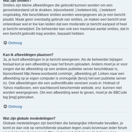
Wat zijn Smilies?
Smilies zijn kleine afbeeldingen die gebruikt kunnen worden om een
gevoelstoestand uit te drukken, bijvoorbeeld :) betekent blij, :( betekent
ongelukkig. Alle beschikbare smilies worden weergegeven als je een bericht
plaatst. Maak geen overdadig gebruik van smilies, ze maken een bericht snel
onleesbaar wat er toe kan leiden dat een moderator je bericht aanpast of heel
je bericht verwijdert. De beheerder kan ook een maximaal aantal smilies, dat in
een bericht gebruikt mag worden, bepaald hebben.
Omhoog
Kan ik afbeeldingen plaatsen?
Ja, je kunt afbeeldingen in je bericht weergeven. Als de beheerder bijlagen
toelaat kun je een afbeelding naar het forum uploaden. Anders moet je er voor
zorgen dat de afbeelding op een andere publieke server beschikbaar is,
bijvoorbeeld http://www.voorbeeld.com/mijn_afbeelding.gif. Linken naar een
afbeelding op je eigen computer is onmogelijk (tenzij het een publieke server
is). Ook afbeeldingen die een authentificatie vereisen zoals in: Hotmail of
Yahoo mailboxen, een wachtwoord beschermde website, enz. kunnen niet
worden weergegeven. Om een afbeelding weer te geven, moet je de BBCode
tag [img] gebruiken.
Omhoog
Wat zijn globale mededelingen?
Globale mededelingen zijn berichten die belangrijke informatie bevatten, je
komt ze dan ook op verschillende plaatsen tegen zoals bovenaan ieder forum