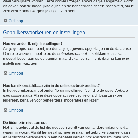
weer verwijderd worden. Deze cookies zorgen ervoor dat je aangemeld wordt
en geven ook de mogelijkheid, indien de beheerder dit heeft inschakeld, om te
zien welke onderwerpen je al gelezen hebt.
Omhoog
Gebruikersvoorkeuren en instellingen
Hoe verander ik mijn instellingen?
Als je geregistreerd bent, worden al je gegevens opgeslagen in de database.
Om ze te wijzigen moet je op de
gebruikerspaneel
link klikken (deze staat
meestal bovenaan op de pagina, maar dit kan verschillen), daarna kun je je
instellingen wijzigen.
Omhoog
Hoe kan ik onzichtbaar zijn in de online gebruikers lijst?
In het gebruikerspaneel onder "foruminstellingen", vind je de optie
Verberg
mijn online status
. Als je deze optie activeert zul je onzichtbaar zijn voor
iedereen, behalve voor beheerders, moderators en jezelf.
Omhoog
De tijden zijn niet correct!
Het is mogelijk dat de tijd die gegeven wordt van een andere tijdzone is dan
waarin jij woont. Als dit het geval is, moet je naar het gebruikerspaneel gaan
en je tijdzone veranderen in een bepaald gebied (vb: Amsterdam, New York,