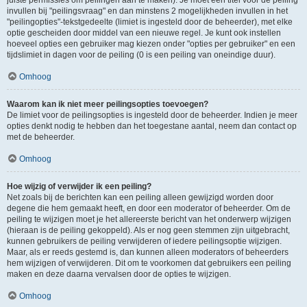
juiste permissies om peilingen aan te maken). Je moet een titel voor de peiling
invullen bij "peilingsvraag" en dan minstens 2 mogelijkheden invullen in het
"peilingopties"-tekstgedeelte (limiet is ingesteld door de beheerder), met elke
optie gescheiden door middel van een nieuwe regel. Je kunt ook instellen
hoeveel opties een gebruiker mag kiezen onder "opties per gebruiker" en een
tijdslimiet in dagen voor de peiling (0 is een peiling van oneindige duur).
Omhoog
Waarom kan ik niet meer peilingsopties toevoegen?
De limiet voor de peilingsopties is ingesteld door de beheerder. Indien je meer
opties denkt nodig te hebben dan het toegestane aantal, neem dan contact op
met de beheerder.
Omhoog
Hoe wijzig of verwijder ik een peiling?
Net zoals bij de berichten kan een peiling alleen gewijzigd worden door
degene die hem gemaakt heeft, en door een moderator of beheerder. Om de
peiling te wijzigen moet je het allereerste bericht van het onderwerp wijzigen
(hieraan is de peiling gekoppeld). Als er nog geen stemmen zijn uitgebracht,
kunnen gebruikers de peiling verwijderen of iedere peilingsoptie wijzigen.
Maar, als er reeds gestemd is, dan kunnen alleen moderators of beheerders
hem wijzigen of verwijderen. Dit om te voorkomen dat gebruikers een peiling
maken en deze daarna vervalsen door de opties te wijzigen.
Omhoog