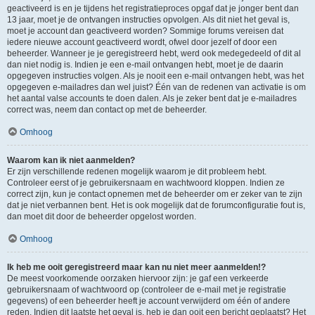
geactiveerd is en je tijdens het registratieproces opgaf dat je jonger bent dan
13 jaar, moet je de ontvangen instructies opvolgen. Als dit niet het geval is,
moet je account dan geactiveerd worden? Sommige forums vereisen dat
iedere nieuwe account geactiveerd wordt, ofwel door jezelf of door een
beheerder. Wanneer je je geregistreerd hebt, werd ook medegedeeld of dit al
dan niet nodig is. Indien je een e-mail ontvangen hebt, moet je de daarin
opgegeven instructies volgen. Als je nooit een e-mail ontvangen hebt, was het
opgegeven e-mailadres dan wel juist? Één van de redenen van activatie is om
het aantal valse accounts te doen dalen. Als je zeker bent dat je e-mailadres
correct was, neem dan contact op met de beheerder.
Omhoog
Waarom kan ik niet aanmelden?
Er zijn verschillende redenen mogelijk waarom je dit probleem hebt.
Controleer eerst of je gebruikersnaam en wachtwoord kloppen. Indien ze
correct zijn, kun je contact opnemen met de beheerder om er zeker van te zijn
dat je niet verbannen bent. Het is ook mogelijk dat de forumconfiguratie fout is,
dan moet dit door de beheerder opgelost worden.
Omhoog
Ik heb me ooit geregistreerd maar kan nu niet meer aanmelden!?
De meest voorkomende oorzaken hiervoor zijn: je gaf een verkeerde
gebruikersnaam of wachtwoord op (controleer de e-mail met je registratie
gegevens) of een beheerder heeft je account verwijderd om één of andere
reden. Indien dit laatste het geval is, heb je dan ooit een bericht geplaatst? Het