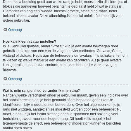
De eerste afbeelding geeft aan welke rang je hebt, meestal zijn dit sterretjes of
blokjes die aangeven hoeveel berichten je geplaatst hebt of wat je status is.
Hieronder kan nog een tweede, meestal grotere, afbeelding staan, beter
bekend als een avatar. Deze afbeelding is meestal uniek of persoonlijk voor
iedere gebruiker.
Omhoog
Hoe kan ik een avatar instellen?
In je Gebruikerspaneel, onder “Profiel” kun je een avatar toevoegen door
gebruik te maken van één van de volgende vier methodes: Gravatar, Galerij,
Afstand of Upload. Het is aan de beheerders om avatars in te schakelen en om
te kiezen op welke manier je een avatar kan gebruiken. Als je geen avatars
kunt gebruiken, neem dan contact op met een beheerder voor je vragen
hierover.
Omhoog
Wat is mijn rang en hoe verander ik mijn rang?
Rangen, welke verschijnen onder je gebruikersnaam, geven een indicatie over
het aantal berchten dat je hebt gemaakt of om bepaalde gebruikers te
identificeren, bijv. moderators en beheerders. Over het algemeen kun je je
rang niet wijzigen, aangezien ze ingesteld worden door een beheerder. Nu
moet je natuurlijk het forum niet beginnen te spammen met onzinnig veel
berichten, gewoon voor een hogere rang. Dit heeft zelfs mogelijk het
tegenovergestelde effect, een beheerder of moderator kunnen je berichten
aantal doen dalen.