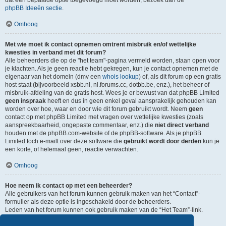
dat een bepaalde optie toegevoegd moet worden, bezoek dan de
phpBB Ideeën sectie
.
Omhoog
Met wie moet ik contact opnemen omtrent misbruik en/of wettelijke
kwesties in verband met dit forum?
Alle beheerders die op de "het team"-pagina vermeld worden, staan open voor
je klachten. Als je geen reactie hebt gekregen, kun je contact opnemen met de
eigenaar van het domein (dmv een
whois lookup
) of, als dit forum op een gratis
host staat (bijvoorbeeld xsbb.nl, nl.forums.cc, dotbb.be, enz.), het beheer of
misbruik-afdeling van de gratis host. Wees je er bewust van dat phpBB Limited
geen inspraak
heeft en dus in geen enkel geval aansprakelijk gehouden kan
worden over hoe, waar en door wie dit forum gebruikt wordt. Neem
geen
contact op met phpBB Limited met vragen over wettelijke kwesties (zoals
aanspreekbaarheid, ongepaste commentaar, enz.) die
niet direct verband
houden met de phpBB.com-website of de phpBB-software. Als je phpBB
Limited toch e-mailt over deze software die
gebruikt wordt door derden
kun je
een korte, of helemaal geen, reactie verwachten.
Omhoog
Hoe neem ik contact op met een beheerder?
Alle gebruikers van het forum kunnen gebruik maken van het “Contact”-
formulier als deze optie is ingeschakeld door de beheerders.
Leden van het forum kunnen ook gebruik maken van de “Het Team”-link.