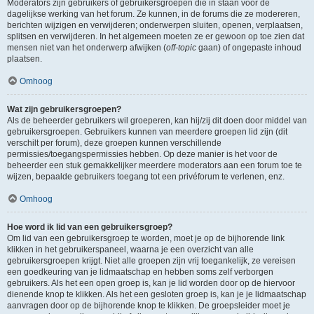
Moderators zijn gebruikers of gebruikersgroepen die in staan voor de
dagelijkse werking van het forum. Ze kunnen, in de forums die ze modereren,
berichten wijzigen en verwijderen; onderwerpen sluiten, openen, verplaatsen,
splitsen en verwijderen. In het algemeen moeten ze er gewoon op toe zien dat
mensen niet van het onderwerp afwijken (
off-topic
gaan) of ongepaste inhoud
plaatsen.
Omhoog
Wat zijn gebruikersgroepen?
Als de beheerder gebruikers wil groeperen, kan hij/zij dit doen door middel van
gebruikersgroepen. Gebruikers kunnen van meerdere groepen lid zijn (dit
verschilt per forum), deze groepen kunnen verschillende
permissies/toegangspermissies hebben. Op deze manier is het voor de
beheerder een stuk gemakkelijker meerdere moderators aan een forum toe te
wijzen, bepaalde gebruikers toegang tot een privéforum te verlenen, enz.
Omhoog
Hoe word ik lid van een gebruikersgroep?
Om lid van een gebruikersgroep te worden, moet je op de bijhorende link
klikken in het gebruikerspaneel, waarna je een overzicht van alle
gebruikersgroepen krijgt. Niet alle groepen zijn vrij toegankelijk, ze vereisen
een goedkeuring van je lidmaatschap en hebben soms zelf verborgen
gebruikers. Als het een open groep is, kan je lid worden door op de hiervoor
dienende knop te klikken. Als het een gesloten groep is, kan je je lidmaatschap
aanvragen door op de bijhorende knop te klikken. De groepsleider moet je