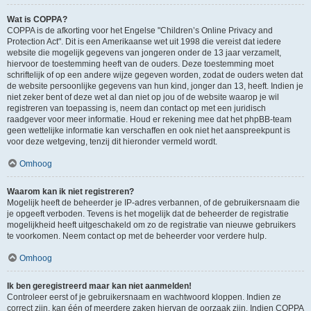
Wat is COPPA?
COPPA is de afkorting voor het Engelse "Children’s Online Privacy and
Protection Act". Dit is een Amerikaanse wet uit 1998 die vereist dat iedere
website die mogelijk gegevens van jongeren onder de 13 jaar verzamelt,
hiervoor de toestemming heeft van de ouders. Deze toestemming moet
schriftelijk of op een andere wijze gegeven worden, zodat de ouders weten dat
de website persoonlijke gegevens van hun kind, jonger dan 13, heeft. Indien je
niet zeker bent of deze wet al dan niet op jou of de website waarop je wil
registreren van toepassing is, neem dan contact op met een juridisch
raadgever voor meer informatie. Houd er rekening mee dat het phpBB-team
geen wettelijke informatie kan verschaffen en ook niet het aanspreekpunt is
voor deze wetgeving, tenzij dit hieronder vermeld wordt.
Omhoog
Waarom kan ik niet registreren?
Mogelijk heeft de beheerder je IP-adres verbannen, of de gebruikersnaam die
je opgeeft verboden. Tevens is het mogelijk dat de beheerder de registratie
mogelijkheid heeft uitgeschakeld om zo de registratie van nieuwe gebruikers
te voorkomen. Neem contact op met de beheerder voor verdere hulp.
Omhoog
Ik ben geregistreerd maar kan niet aanmelden!
Controleer eerst of je gebruikersnaam en wachtwoord kloppen. Indien ze
correct zijn, kan één of meerdere zaken hiervan de oorzaak zijn. Indien COPPA