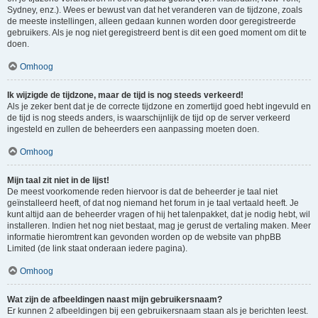
Sydney, enz.). Wees er bewust van dat het veranderen van de tijdzone, zoals
de meeste instellingen, alleen gedaan kunnen worden door geregistreerde
gebruikers. Als je nog niet geregistreerd bent is dit een goed moment om dit te
doen.
Omhoog
Ik wijzigde de tijdzone, maar de tijd is nog steeds verkeerd!
Als je zeker bent dat je de correcte tijdzone en zomertijd goed hebt ingevuld en
de tijd is nog steeds anders, is waarschijnlijk de tijd op de server verkeerd
ingesteld en zullen de beheerders een aanpassing moeten doen.
Omhoog
Mijn taal zit niet in de lijst!
De meest voorkomende reden hiervoor is dat de beheerder je taal niet
geïnstalleerd heeft, of dat nog niemand het forum in je taal vertaald heeft. Je
kunt altijd aan de beheerder vragen of hij het talenpakket, dat je nodig hebt, wil
installeren. Indien het nog niet bestaat, mag je gerust de vertaling maken. Meer
informatie hieromtrent kan gevonden worden op de website van phpBB
Limited (de link staat onderaan iedere pagina).
Omhoog
Wat zijn de afbeeldingen naast mijn gebruikersnaam?
Er kunnen 2 afbeeldingen bij een gebruikersnaam staan als je berichten leest.