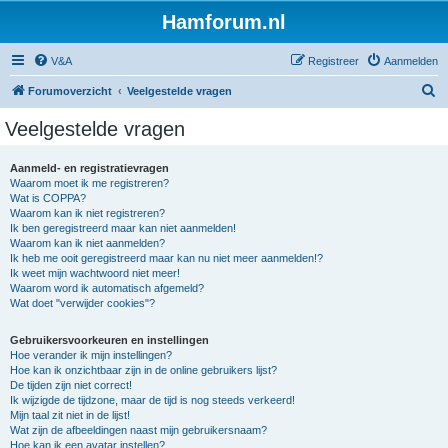
Hamforum.nl
V&A
Registreer
Aanmelden
Z
Forumoverzicht
Veelgestelde vragen
o
Veelgestelde vragen
e
k
Aanmeld- en registratievragen
Waarom moet ik me registreren?
Wat is COPPA?
Waarom kan ik niet registreren?
Ik ben geregistreerd maar kan niet aanmelden!
Waarom kan ik niet aanmelden?
Ik heb me ooit geregistreerd maar kan nu niet meer aanmelden!?
Ik weet mijn wachtwoord niet meer!
Waarom word ik automatisch afgemeld?
Wat doet "verwijder cookies"?
Gebruikersvoorkeuren en instellingen
Hoe verander ik mijn instellingen?
Hoe kan ik onzichtbaar zijn in de online gebruikers lijst?
De tijden zijn niet correct!
Ik wijzigde de tijdzone, maar de tijd is nog steeds verkeerd!
Mijn taal zit niet in de lijst!
Wat zijn de afbeeldingen naast mijn gebruikersnaam?
Hoe kan ik een avatar instellen?