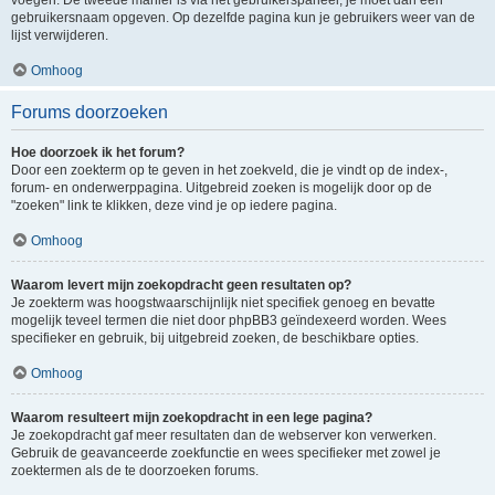
voegen. De tweede manier is via het gebruikerspaneel, je moet dan een
gebruikersnaam opgeven. Op dezelfde pagina kun je gebruikers weer van de
lijst verwijderen.
Omhoog
Forums doorzoeken
Hoe doorzoek ik het forum?
Door een zoekterm op te geven in het zoekveld, die je vindt op de index-,
forum- en onderwerppagina. Uitgebreid zoeken is mogelijk door op de
"zoeken" link te klikken, deze vind je op iedere pagina.
Omhoog
Waarom levert mijn zoekopdracht geen resultaten op?
Je zoekterm was hoogstwaarschijnlijk niet specifiek genoeg en bevatte
mogelijk teveel termen die niet door phpBB3 geïndexeerd worden. Wees
specifieker en gebruik, bij uitgebreid zoeken, de beschikbare opties.
Omhoog
Waarom resulteert mijn zoekopdracht in een lege pagina?
Je zoekopdracht gaf meer resultaten dan de webserver kon verwerken.
Gebruik de geavanceerde zoekfunctie en wees specifieker met zowel je
zoektermen als de te doorzoeken forums.