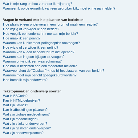
Wat is mijn rang en hoe verander ik mijn rang?
Wanneer ik op de e-maillink van een gebruiker klik, moet ik me aanmelden?
Vragen in verband met het plaatsen van berichten
Hoe plaats ik een onderwerp in een forum of maak een reactie?
Hoe wijzig of verwijder ik een bericht?
Hoe voeg ik een onderschrift toe aan mijn bericht?
Hoe maak ik een peiling?
Waarom kan ik niet meer peilingsopties toevoegen?
Hoe wijzig of verwijder ik een peiling?
Waarom kan ik een bepaald forum niet openen?
Waarom kan ik geen bijlagen toevoegen?
Waarom ontving ik een waarschuwing?
Hoe kan ik berichten aan een moderator melden?
Waarvoor dient de "Opslaan"-knop bij het plaatsen van een bericht?
Waarom moet mijn bericht goedgekeurd worden?
Hoe bump ik mijn onderwerp?
Tekstopmaak en onderwerp soorten
Wat is BBCode?
Kan ik HTML gebruiken?
Wat zijn Smilies?
Kan ik afbeeldingen plaatsen?
Wat zijn globale mededelingen?
Wat zijn mededelingen?
Wat zijn sticky onderwerpen?
Wat zijn gesloten onderwerpen?
Wat zijn onderwerpiconen?