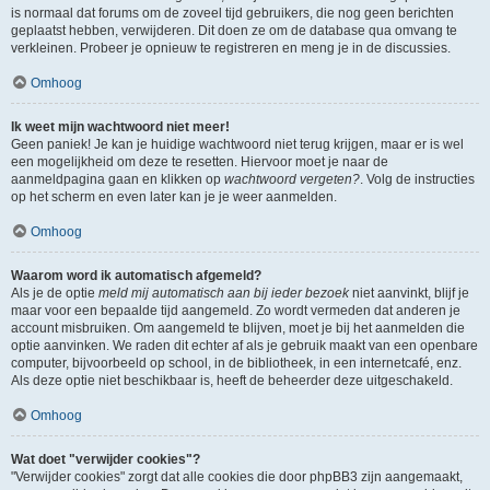
is normaal dat forums om de zoveel tijd gebruikers, die nog geen berichten
geplaatst hebben, verwijderen. Dit doen ze om de database qua omvang te
verkleinen. Probeer je opnieuw te registreren en meng je in de discussies.
Omhoog
Ik weet mijn wachtwoord niet meer!
Geen paniek! Je kan je huidige wachtwoord niet terug krijgen, maar er is wel
een mogelijkheid om deze te resetten. Hiervoor moet je naar de
aanmeldpagina gaan en klikken op
wachtwoord vergeten?
. Volg de instructies
op het scherm en even later kan je je weer aanmelden.
Omhoog
Waarom word ik automatisch afgemeld?
Als je de optie
meld mij automatisch aan bij ieder bezoek
niet aanvinkt, blijf je
maar voor een bepaalde tijd aangemeld. Zo wordt vermeden dat anderen je
account misbruiken. Om aangemeld te blijven, moet je bij het aanmelden die
optie aanvinken. We raden dit echter af als je gebruik maakt van een openbare
computer, bijvoorbeeld op school, in de bibliotheek, in een internetcafé, enz.
Als deze optie niet beschikbaar is, heeft de beheerder deze uitgeschakeld.
Omhoog
Wat doet "verwijder cookies"?
"Verwijder cookies" zorgt dat alle cookies die door phpBB3 zijn aangemaakt,