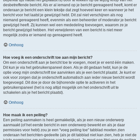
beperkte tijd nadat het geplaatst is) door te klikken op de
wijzig
knop van het
desbetreffende bericht. Als er al iemand op je bericht gereageerd heeft, komt er
onderaan je bericht een klein tekstje dat zegt hoeveel keer en wanneer je het
bericht voor het laatst je gewijzigd hebt. Dit zal niet verschijnen als nog
niemand gereageerd heeft, evenmin als een beheerder of moderator je bericht
gewijzigd heeft. Zij kunnen wel een mededeling toevoegen, waarom ze je
bericht gewijzigd hebben. Het verwijderen van een bericht is niet meer
mogelijk zodra er iemand op gereageerd heeft.
Omhoog
Hoe voeg ik een onderschrift toe aan mijn bericht?
Om een onderschrift aan je bericht toe te voegen, moet je er eerst één maken.
Dit kun je via het gebruikerspaneel doen. Als je dit gedaan hebt, kun je de
optie
voeg mijn onderschrift toe
aanvinken als je een bericht plaatst. Je kunt er
ook voor zorgen dat je onderschrift automatisch aan ieder nieuw bericht wordt
toegevoegd. Dit doe je door de bijhorende optie te activeren in het
gebruikerspaneel (het is nog altijd mogelijk om het onderschrift uit te
schakelen als je het bericht plaatst).
Omhoog
Hoe maak ik een peiling?
Een peiling aanmaken is heel gemakkelijk, als je een nieuw onderwerp
aanmaakt (of het eerste bericht in een onderwerp bewerkt en als je daar
permissies voor hebt) zou je een "voeg peiling toe" tabblad moeten zien
onderaan het berichten-gedeelte (als je dit tabblad niet kan zien, heb je niet de