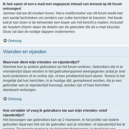
Ik heb spam of een e-mail met ongepaste inhoud van iemand op dit forum
ontvangen!
Jammer dat we dit moeten horen. Het e-mailformulier van dit forum werkt met
een aantal technieken om zenders van zulke berichten te traceren. Het beste
wat je kan doen is de beheerder een kopie van het bericht e-mailen, inclusief
de headers (hierin staan de details van de gebruiker die de e-mail stuurde).
Deze zal dan de nodige stappen ondernemen.
Omhoog
Vrienden en vijanden
Waarvoor dient mijn vrienden- en vijandenlijst?
Hiermee kun je andere gebruikers op het forum sorteren. Gebruikers die in je
vriendenlijst staan worden in het gebruikerspaneel weergegeven zodat je snel
kunt controleren of ze online zijn, of een privébericht kunt sturen. Tevens is het
mogelijk dat hun berichten, in je huidige stijl, gemarkeerd worden. Als je een
gebruiker aan je vijandenlijst toevoegt, worden zijn of haar berichten
standaard verborgen.
Omhoog
Hoe verwijder of voeg ik gebruikers toe aan mijn vrienden- en/of
vijandenlijst?
Het toevoegen van gebruikers kan op 2 manieren. In het profiel van iedere
gebruiker staat een link om de gebruiker aan je vrienden- of vijandenlijst toe te