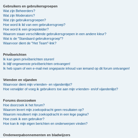
Gebruikers en gebruikersgroepen
Wat zijn Beheerders?
Wat zijn Moderators?
Wat zijn gebruikersgroepen?
Hoe word ik lid van een gebruikersgroep?
Hoe word ik een groepsleider?
Waarom staan verschillende gebruikersgroepen in een andere kleur?
Wat is de "Standaard gebruikersgroep"?
Waarvoor dient de "Het Team"-link?
Privéberichten
Ik kan geen privéberichten sturen!
Ik blijf ongewenste privéberichten ontvangen!
Ik heb spam of een e-mail met ongepaste inhoud van iemand op dit forum ontvangen!
Vrienden en vijanden
Waarvoor dient mijn vrienden- en vijandenlijst?
Hoe verwijder of voeg ik gebruikers toe aan mijn vrienden- en/of vijandenlijst?
Forums doorzoeken
Hoe doorzoek ik het forum?
Waarom levert mijn zoekopdracht geen resultaten op?
Waarom resulteert mijn zoekopdracht in een lege pagina?
Hoe zoek ik een gebruiker?
Hoe kan ik mijn eigen berichten en onderwerpen vinden?
Onderwerpabonnementen en bladwijzers